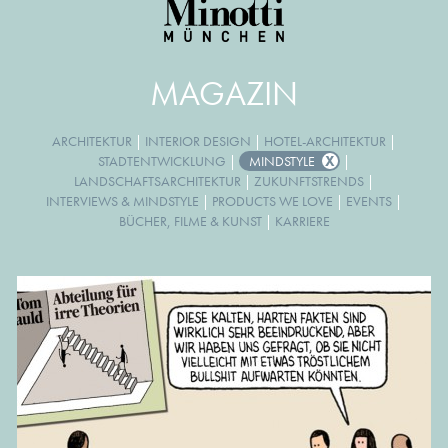
MAGAZIN
ARCHITEKTUR
|
INTERIOR DESIGN
|
HOTEL-ARCHITEKTUR
|
STADTENTWICKLUNG
|
MINDSTYLE
|
LANDSCHAFTSARCHITEKTUR
|
ZUKUNFTSTRENDS
|
INTERVIEWS & MINDSTYLE
|
PRODUCTS WE LOVE
|
EVENTS
|
BÜCHER, FILME & KUNST
|
KARRIERE