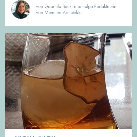
von Gabriela Beck, ehemalge Redakteurin
von MünchenArchitektur