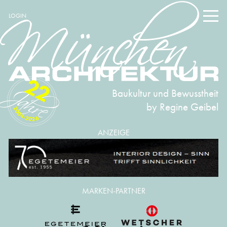
LOGIN
22
Baukultur und Bewusstheit
by Regine Geibel
2004-2026
ANZEIGE