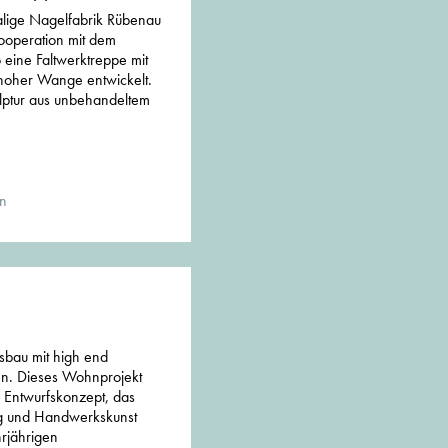
lige Nagelfabrik Rübenau
ooperation mit dem
 eine Faltwerktreppe mit
hoher Wange entwickelt.
lptur aus unbehandeltem
en
usbau mit high end
n. Dieses Wohnprojekt
n Entwurfskonzept, das
ng und Handwerkskunst
rjährigen