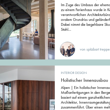
Im Zuge des Umbaus der ehema
zu einem Ferienhaus wurde in K
verantwortlichen Architekturbüro
ovalem Grundriss und geländer
Dabei nimmt die begehbare Sku
Stahl...
von spitzbart trepp
INTERIOR DESIGN
Holistischer Innenausbau
Alpen | Ein holistischer Innena
Maßanfertigungen in den Berge
basiert auf einem ganzheitliche
Architektur, Innenraumgestaltu
zusammenführt. Über einen meh