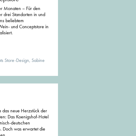
er Monaten – Für den
r drei Standorten in und
s beliebtem
Wein- und Conceptstore in
isiert.
ts Store-Design, Sabine
e das neue Herzstück der
ten: Das Koenigshof-Hotel
anisch-deutschen
o. Doch was erwartet die
en...