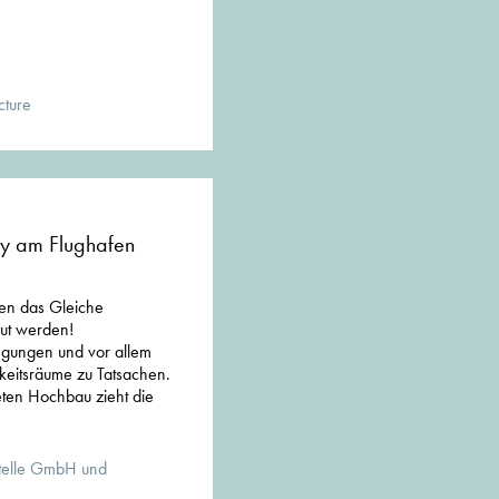
cture
y am Flughafen
en das Gleiche
ut werden!
gungen und vor allem
eitsräume zu Tatsachen.
ten Hochbau zieht die
stelle GmbH und