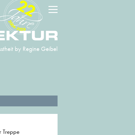
22
2004-2026
stheit
by Regine Geibel
er Treppe