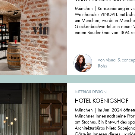
München | Kernsanierung in vi
Weinhändler VINOVIT. mit bishe
um München, wurde in München
Glockenbachviertel sein neuer 
einem Baudenkmal von 1894 real
von visual & concep
Rohs
INTERIOR DESIGN
HOTEL KOENIGSHOF
München | Im Juni 2024 öffnet
Münchner Innenstadt seine Pfor
am Stachus. Ein Entwurf des sp
Architekturbüros Nieto Sobejan
Gäste im Inneren dieses luxuriös