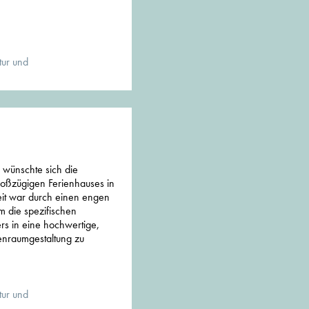
tur und
 wünschte sich die
großzügigen Ferienhauses in
it war durch einen engen
m die spezifischen
s in eine hochwertige,
nenraumgestaltung zu
tur und