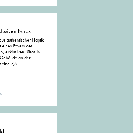
lusiven Büros
us authentischer Haptik
t eines Foyers des
, exklusiven Büros in
n Gebäude an der
 eine 7,5...
en
ld