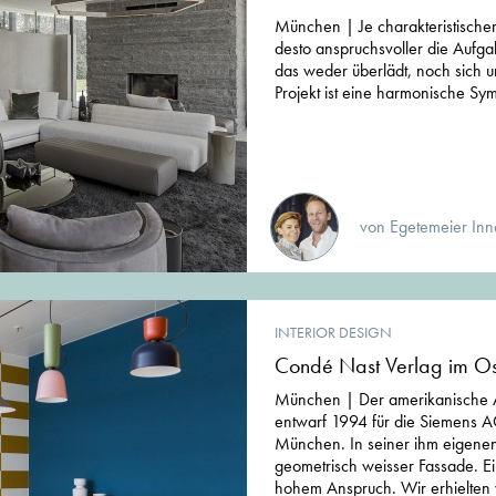
München | Je charakteristischer
desto anspruchsvoller die Aufgab
das weder überlädt, noch sich un
Projekt ist eine harmonische Sy
von Egetemeier Inn
INTERIOR DESIGN
Condé Nast Verlag im O
München | Der amerikanische A
entwarf 1994 für die Siemens A
München. In seiner ihm eigene
geometrisch weisser Fassade. E
hohem Anspruch. Wir erhielten