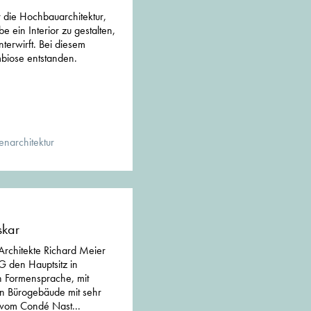
 die Hochbauarchitektur,
e ein Interior zu gestalten,
terwirft. Bei diesem
mbiose entstanden.
enarchitektur
skar
rchitekte Richard Meier
G den Hauptsitz in
n Formensprache, mit
in Bürogebäude mit sehr
 vom Condé Nast...