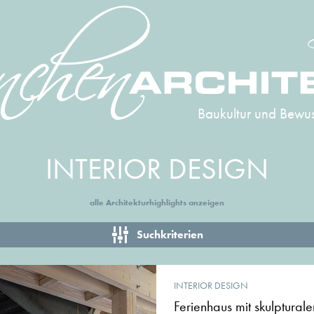
Baukultur und Bewus
INTERIOR DESIGN
alle Architekturhighlights anzeigen
Suchkriterien
INTERIOR DESIGN
Ferienhaus mit skulptural