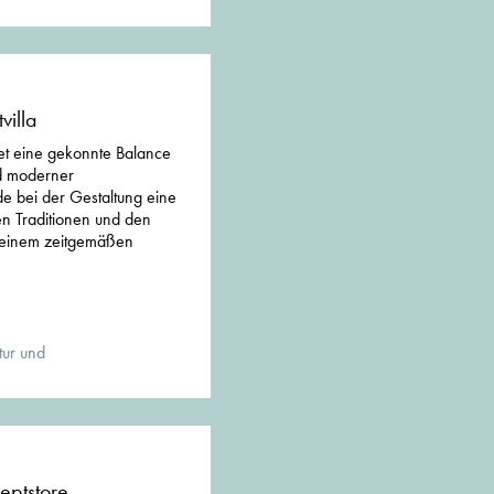
villa
det eine gekonnte Balance
nd moderner
de bei der Gestaltung eine
en Traditionen und den
einem zeitgemäßen
tur und
eptstore