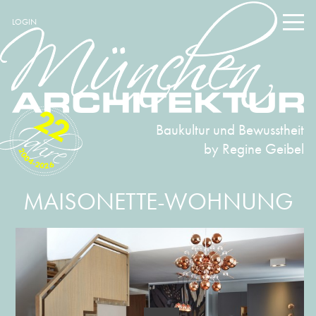
LOGIN
22
Baukultur und Bewusstheit
by Regine Geibel
2004-2026
MAISONETTE-WOHNUNG