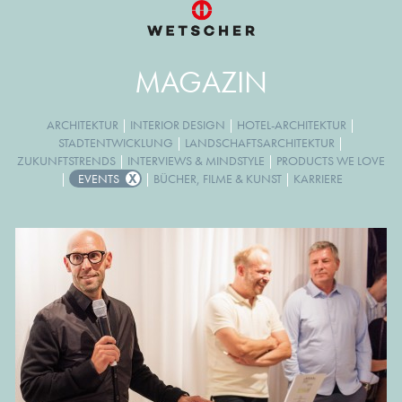
MAGAZIN
ARCHITEKTUR
|
INTERIOR DESIGN
|
HOTEL-ARCHITEKTUR
|
STADTENTWICKLUNG
|
LANDSCHAFTSARCHITEKTUR
|
ZUKUNFTSTRENDS
|
INTERVIEWS & MINDSTYLE
|
PRODUCTS WE LOVE
|
EVENTS
|
BÜCHER, FILME & KUNST
|
KARRIERE