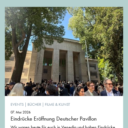
EVENTS
|
BÜCHER
|
FILME & KUNST
07. Mai 2026
Eindrücke Eröffnung Deutscher Pavillon
Wir waren heute für euch in Venedig und haben Eindrücke