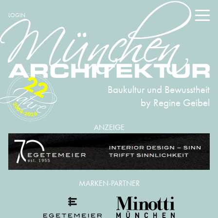
LOGIN
22
Baukultur und Bewusstheit
by Regine Geibel
2004-2026
ANZEIGE