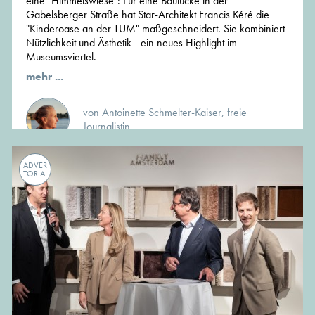
eine "Himmelswiese": Für eine Baulücke in der
Gabelsberger Straße hat Star-Architekt Francis Kéré die
"Kinderoase an der TUM" maßgeschneidert. Sie kombiniert
Nützlichkeit und Ästhetik - ein neues Highlight im
Museumsviertel.
mehr ...
von Antoinette Schmelter-Kaiser, freie
Journalistin
ADVER
TORIAL