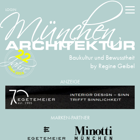
LOGIN
22
Baukultur und Bewusstheit
by Regine Geibel
2004-2026
ANZEIGE