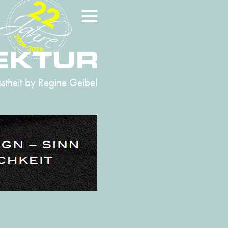
22
2004-2026
stheit
by Regine Geibel