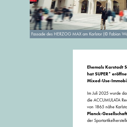
Fassade des HERZOG MAX am Karlstor (© Fabian W
Ehemals Karstadt S
hat SUPER* eröffnet
Mixed-Use-Immobili
Im Juli 2025 wurde d
die ACCUMULATA Real
von 1865 nähe Karlstor,
Planck-Gesellschaf
der Sportartikelherstel