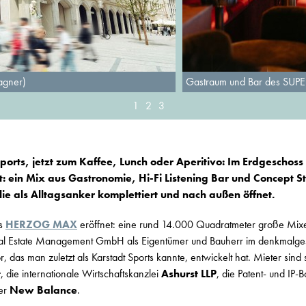
agner)
Gastraum und Bar des SUPER
1
2
3
ports, jetzt zum Kaffee, Lunch oder Aperitivo: Im Erdgesch
: ein Mix aus Gastronomie, Hi-Fi Listening Bar und Concept St
e als Alltagsanker komplettiert und nach außen öffnet.
as
HERZOG MAX
eröffnet: eine rund 14.000 Quadratmeter große Mixe
 Estate Management GmbH als Eigentümer und Bauherr im denkmalge
 das man zuletzt als Karstadt Sports kannte, entwickelt hat. Mieter sind 
t
, die internationale Wirtschaftskanzlei
Ashurst LLP
, die Patent- und IP-
ler
New Balance
.