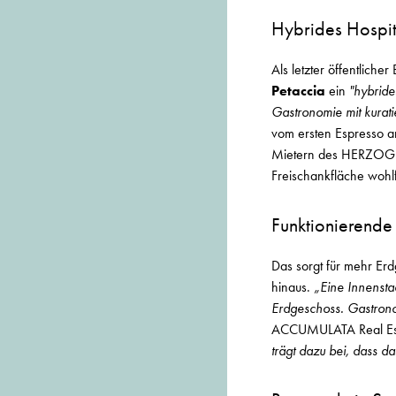
Hybrides Hospit
Als letzter öffentliche
Petaccia
ein
"hybride
Gastronomie mit kurat
vom ersten Espresso a
Mietern des HERZOG M
Freischankfläche wohl
Funktionierende
Das sorgt für mehr Erd
hinaus.
„Eine Innenstadt
Erdgeschoss. Gastronom
ACCUMULATA Real Es
trägt dazu bei, dass d