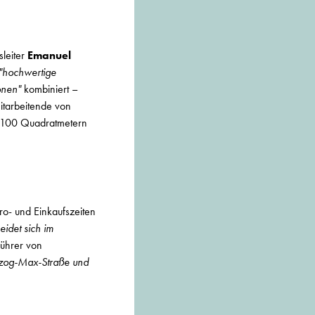
sleiter
Emanuel
"hochwertige
onen"
kombiniert –
itarbeitende von
 100 Quadratmetern
ro- und Einkaufszeiten
eidet sich im
führer von
zog-Max-Straße und