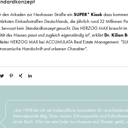
andardkonzept
er den Arkaden zur Neuhauser Straße ein
SUPER* Kiosk
dazu kommen 
tärksten Einkaufsstraßen Deutschlands, die jährlich rund 22 Millionen P
he bewusst kein Standardkonzept gesucht. Das HERZOG MAX braucht im
tät des Hauses passt und zugleich eigenständig ist"
, erklärt
Dr. Kilian 
ektleiter HERZOG MAX bei ACCUMULATA Real Estate Management.
"SU
astronomische Handschrift und urbanen Charakter".
„Seit 1998 bin ich als freiberufliche Journalistin für verschiede
Internetportale tätig. Einer meiner Schwerpunkte sind Kulturthem
ist ein Buch. Wer nie reist (oder ins Museum und Theater geht), s