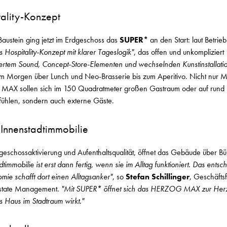
ality-Konzept
r Baustein ging jetzt im Erdgeschoss das
SUPER*
an den Start: laut Betrieb
s Hospitality-Konzept mit klarer Tageslogik"
, das offen und unkompliziert
iertem Sound, Concept-Store-Elementen und wechselnden Kunstinstallati
m Morgen über Lunch und Neo-Brasserie bis zum Aperitivo. Nicht nur M
AX sollen sich im 150 Quadratmeter großen Gastraum oder auf rund
fühlen, sondern auch externe Gäste.
 Innenstadtimmobilie
geschossaktivierung und Aufenthaltsqualität, öffnet das Gebäude über Bü
immobilie ist erst dann fertig, wenn sie im Alltag funktioniert. Das entsch
ie schafft dort einen Alltagsanker"
, so
Stefan Schillinger
, Geschäfts
tate Management.
"Mit SUPER* öffnet sich das HERZOG MAX zur Her
as Haus im Stadtraum wirkt."