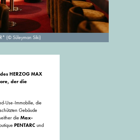
* (© Süleyman Siki)
Co
oss des HERZOG MAX
ore, der die
d-Use-Immobilie, die
schützten Gebäude
seither die
Max-
Boutique
PENTARC
und