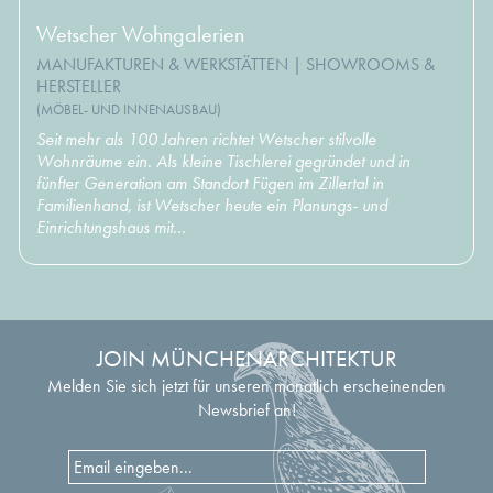
Wetscher Wohngalerien
MANUFAKTUREN & WERKSTÄTTEN
|
SHOWROOMS &
HERSTELLER
(MÖBEL- UND INNENAUSBAU)
Seit mehr als 100 Jahren richtet Wetscher stilvolle
Wohnräume ein. Als kleine Tischlerei gegründet und in
fünfter Generation am Standort Fügen im Zillertal in
Familienhand, ist Wetscher heute ein Planungs- und
Einrichtungshaus mit...
JOIN MÜNCHENARCHITEKTUR
Melden Sie sich jetzt für unseren monatlich erscheinenden
Newsbrief an!