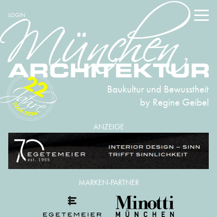
LOGIN
22
Baukultur und Bewusstheit
by Regine Geibel
2004-2026
ANZEIGE