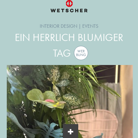
INTERIOR DESIGN
|
EVENTS
EIN HERRLICH BLUMIGER
TAG
WER
BUNG