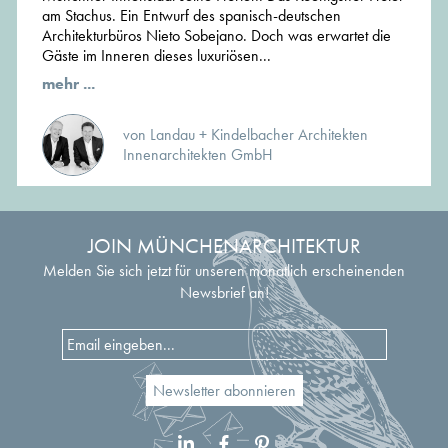
am Stachus. Ein Entwurf des spanisch-deutschen
technisch und qualitativ ergänzen, selbst wenn die
Architekturbüros Nieto Sobejano. Doch was erwartet die
Planungsaufgabe nur eine Seite betrifft. Unsere
Gäste im Inneren dieses luxuriösen...
Kompetenz liegt im Dialog der beiden Disziplinen, der uns
zu einem charismatischen Gesamtergebnis führt.
mehr ...
von Landau + Kindelbacher Architekten
Innenarchitekten GmbH
JOIN MÜNCHENARCHITEKTUR
Melden Sie sich jetzt für unseren monatlich erscheinenden
Newsbrief an!