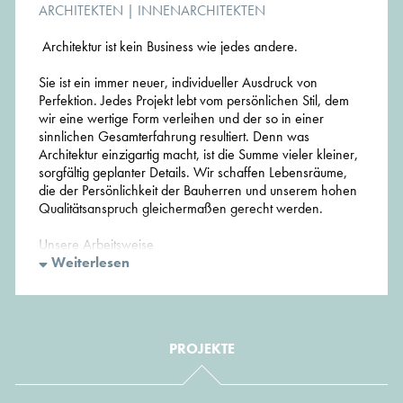
ARCHITEKTEN
|
INNENARCHITEKTEN
Architektur ist kein Business wie jedes andere.
Sie ist ein immer neuer, individueller Ausdruck von
Perfektion. Jedes Projekt lebt vom persönlichen Stil, dem
wir eine wertige Form verleihen und der so in einer
sinnlichen Gesamterfahrung resultiert. Denn was
Architektur einzigartig macht, ist die Summe vieler kleiner,
sorgfältig geplanter Details. Wir schaffen Lebensräume,
die der Persönlichkeit der Bauherren und unserem hohen
Qualitätsanspruch gleichermaßen gerecht werden.
Unsere Arbeitsweise
Weiterlesen
Mit unserem multidisziplinären Team setzen wir seit 1994
anspruchsvolle Bauvorhaben und Interior Design Projekte
um. Dabei setzen wir auf eine informelle, professionelle
und von der Leidenschaft für den Beruf geprägte
PROJEKTE
Arbeitsatmosphäre, sowohl innerhalb des Büros als auch
im Austausch mit unseren Auftraggebern. Nur aus
zuverlässigen, partnerschaftlichen Beziehungen können