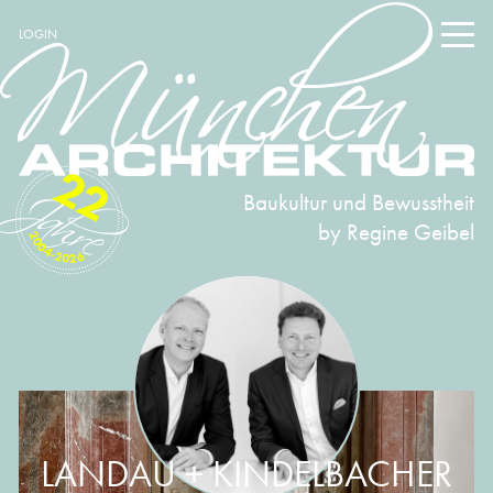
LOGIN
22
Baukultur und Bewusstheit
by Regine Geibel
2004-2026
LANDAU + KINDELBACHER