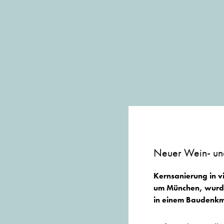
Neuer Wein- un
Kernsanierung in v
um München, wurde
in einem Baudenkma