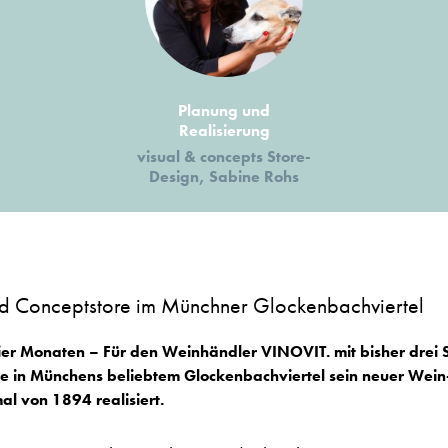
Planung und
Realisierung
visual & concepts Store-
Design, Sabine Rohs
d Conceptstore im Münchner Glockenbachviertel
ier Monaten – Für den Weinhändler VINOVIT. mit bisher drei 
 in Münchens beliebtem Glockenbachviertel sein neuer Wein
l von 1894 realisiert.