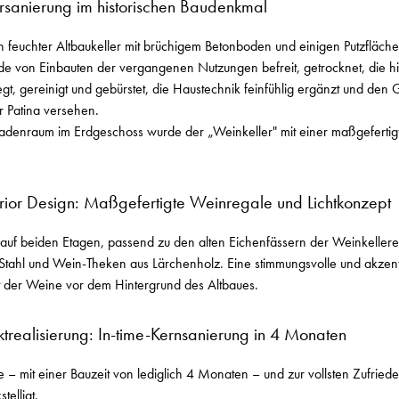
rsanierung im historischen Baudenkmal
n feuchter Altbaukeller mit brüchigem Betonboden und einigen Putzfläc
rde von Einbauten der vergangenen Nutzungen befreit, getrocknet, die hi
gt, gereinigt und gebürstet, die Haustechnik feinfühlig ergänzt und den
r Patina versehen.
denraum im Erdgeschoss wurde der „Weinkeller" mit einer maßgefertig
rior Design: Maßgefertigte Weinregale und Lichtkonzept
 auf beiden Etagen, passend zu den alten Eichenfässern der Weinkellere
 Stahl und Wein-Theken aus Lärchenholz. Eine stimmungsvolle und akzent
tät der Weine vor dem Hintergrund des Altbaues.
ktrealisierung: In-time-Kernsanierung in 4 Monaten
me – mit einer Bauzeit von lediglich 4 Monaten – und zur vollsten Zufried
telligt.