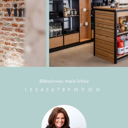
Bildnachweis: Maria Schinz
1
2
3
4
5
6
7
8
9
10
11
12
13