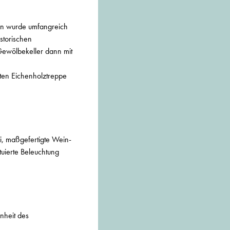
hen wurde umfangreich
storischen
 Gewölbekeller dann mit
ten Eichenholztreppe
i, maßgefertigte Wein-
uierte Beleuchtung
enheit des