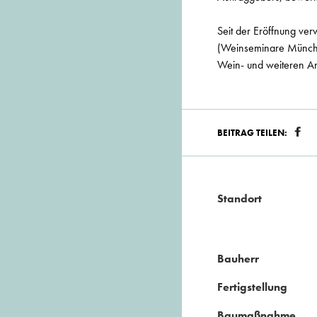
Seit der Eröffnung ve
(Weinseminare Münche
Wein- und weiteren A
BEITRAG TEILEN:
Standort
Bauherr
Fertigstellung
Baumaßnahme