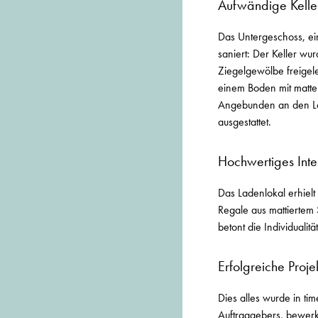
Aufwändige Kelle
Das Untergeschoss, ei
saniert: Der Keller wu
Ziegelgewölbe freigele
einem Boden mit matte
Angebunden an den La
ausgestattet.
Hochwertiges Inte
Das Ladenlokal erhielt
Regale aus mattiertem
betont die Individuali
Erfolgreiche Proje
Dies alles wurde in ti
Auftraggebers, bewerks