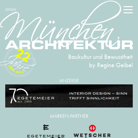
LOGIN
22
Baukultur und Bewusstheit
by Regine Geibel
2004-2026
ANZEIGE