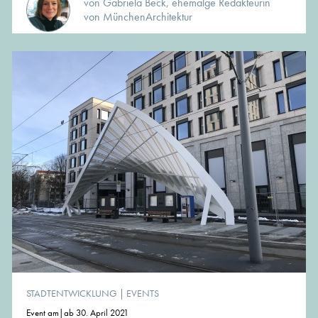
von Gabriela Beck, ehemalge Redakteurin
von MünchenArchitektur
STADTENTWICKLUNG
|
EVENTS
Event am|ab 30. April 2021