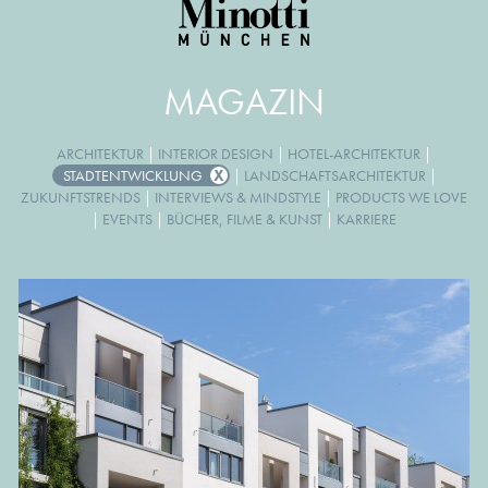
MAGAZIN
ARCHITEKTUR
|
INTERIOR DESIGN
|
HOTEL-ARCHITEKTUR
|
STADTENTWICKLUNG
|
LANDSCHAFTSARCHITEKTUR
|
ZUKUNFTSTRENDS
|
INTERVIEWS & MINDSTYLE
|
PRODUCTS WE LOVE
|
EVENTS
|
BÜCHER, FILME & KUNST
|
KARRIERE