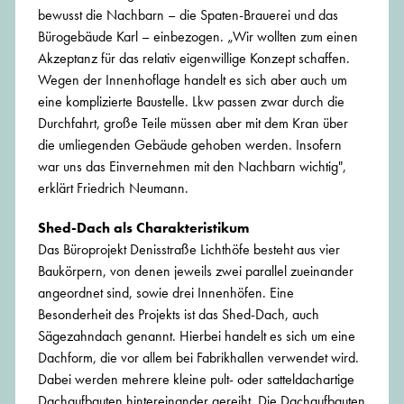
bewusst die Nachbarn – die Spaten-Brauerei und das
Bürogebäude Karl – einbezogen. „Wir wollten zum einen
Akzeptanz für das relativ eigenwillige Konzept schaffen.
Wegen der Innenhoflage handelt es sich aber auch um
eine komplizierte Baustelle. Lkw passen zwar durch die
Durchfahrt, große Teile müssen aber mit dem Kran über
die umliegenden Gebäude gehoben werden. Insofern
war uns das Einvernehmen mit den Nachbarn wichtig",
erklärt Friedrich Neumann.
Shed-Dach als Charakteristikum
Das Büroprojekt Denisstraße Lichthöfe besteht aus vier
Baukörpern, von denen jeweils zwei parallel zueinander
angeordnet sind, sowie drei Innenhöfen. Eine
Besonderheit des Projekts ist das Shed-Dach, auch
Sägezahndach genannt. Hierbei handelt es sich um eine
Dachform, die vor allem bei Fabrikhallen verwendet wird.
Dabei werden mehrere kleine pult- oder satteldachartige
Dachaufbauten hintereinander gereiht. Die Dachaufbauten