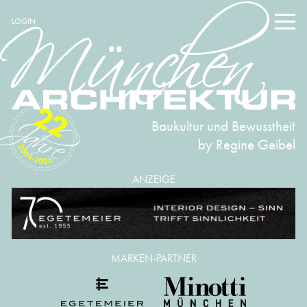
LOGIN
22
Baukultur und Bewusstheit
by Regine Geibel
2004-2026
ANZEIGE