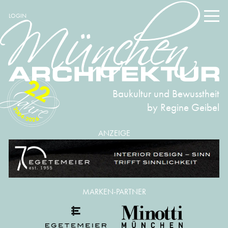
LOGIN
22
Baukultur und Bewusstheit
by Regine Geibel
2004-2026
ANZEIGE