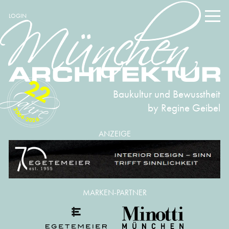
LOGIN
22
Baukultur und Bewusstheit
by Regine Geibel
2004-2026
ANZEIGE