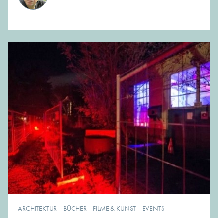
ARCHITEKTUR
|
BÜCHER
|
FILME & KUNST
|
EVENTS