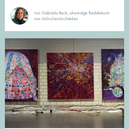
von Gabriela Beck, ehemalge Redakteurin
von MünchenArchitektur