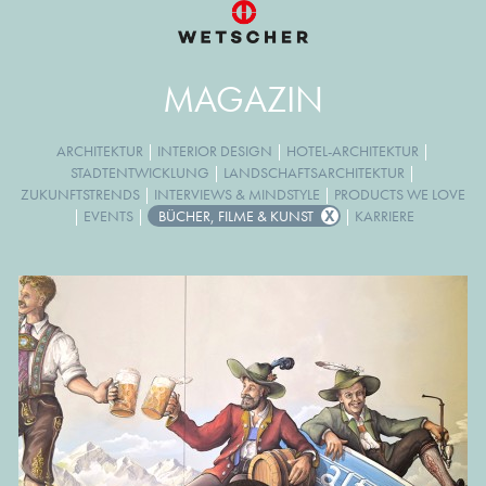
MAGAZIN
ARCHITEKTUR
|
INTERIOR DESIGN
|
HOTEL-ARCHITEKTUR
|
STADTENTWICKLUNG
|
LANDSCHAFTSARCHITEKTUR
|
ZUKUNFTSTRENDS
|
INTERVIEWS & MINDSTYLE
|
PRODUCTS WE LOVE
|
EVENTS
|
BÜCHER, FILME & KUNST
|
KARRIERE