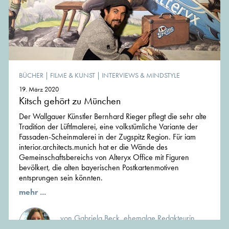
BÜCHER
|
FILME & KUNST
|
INTERVIEWS & MINDSTYLE
19. März 2020
Kitsch gehört zu München
Der Wallgauer Künstler Bernhard Rieger pflegt die sehr alte
Tradition der Lüftlmalerei, eine volkstümliche Variante der
Fassaden-Scheinmalerei in der Zugspitz Region. Für iam
interior.architects.munich hat er die Wände des
Gemeinschaftsbereichs von Alteryx Office mit Figuren
bevölkert, die alten bayerischen Postkartenmotiven
entsprungen sein könnten.
mehr ...
von Gabriela Beck, ehemalge Redakteurin
von MünchenArchitektur