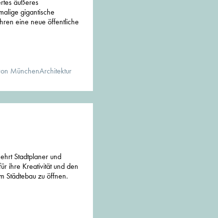
ertes äußeres
malige gigantische
ren eine neue öffentliche
von MünchenArchitektur
ehrt Stadtplaner und
ür ihre Kreativität und den
 Städtebau zu öffnen.