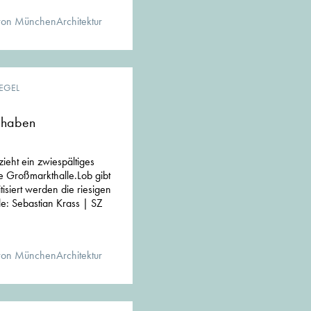
von MünchenArchitektur
IEGEL
e haben
ieht ein zwiespältiges
ue Großmarkthalle.Lob gibt
tisiert werden die riesigen
e: Sebastian Krass | SZ
von MünchenArchitektur