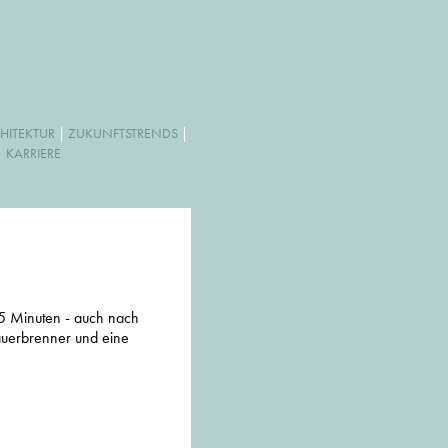
HITEKTUR
|
ZUKUNFTSTRENDS
|
|
KARRIERE
15 Minuten - auch nach
auerbrenner und eine