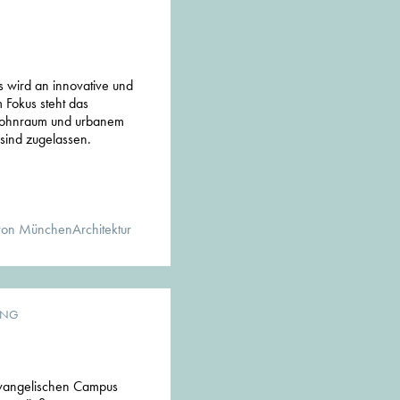
s wird an innovative und
 Fokus steht das
Wohnraum und urbanem
 sind zugelassen.
von MünchenArchitektur
UNG
Evangelischen Campus