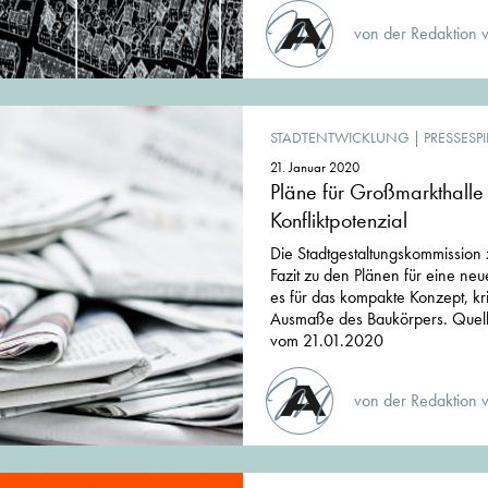
von der Redaktion 
STADTENTWICKLUNG
|
PRESSESP
21. Januar 2020
Pläne für Großmarkthall
Konfliktpotenzial
Die Stadtgestaltungskommission z
Fazit zu den Plänen für eine ne
es für das kompakte Konzept, kri
Ausmaße des Baukörpers. Quell
vom 21.01.2020
von der Redaktion 