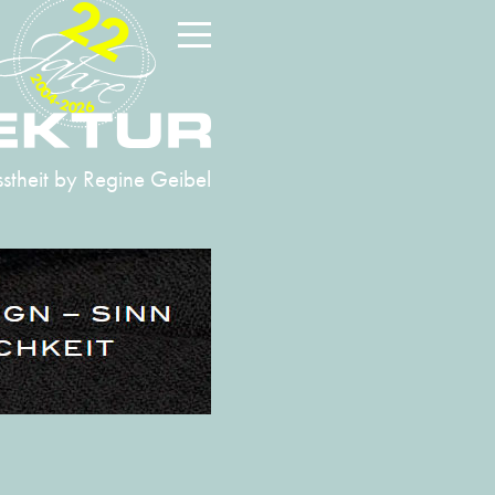
22
2004-2026
stheit
by Regine Geibel