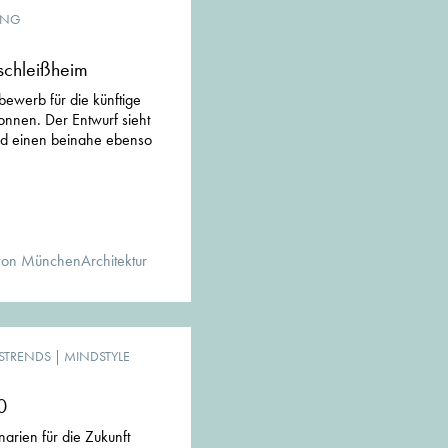
UNG
schleißheim
bewerb für die künftige
nnen. Der Entwurf sieht
nd einen beinahe ebenso
von MünchenArchitektur
STRENDS
|
MINDSTYLE
0
arien für die Zukunft