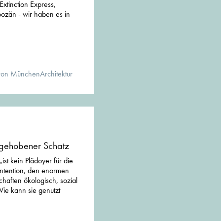
Extinction Express,
ozän - wir haben es in
von MünchenArchitektur
ngehobener Schatz
ist kein Plädoyer für die
Intention, den enormen
chaften ökologisch, sozial
 Wie kann sie genutzt