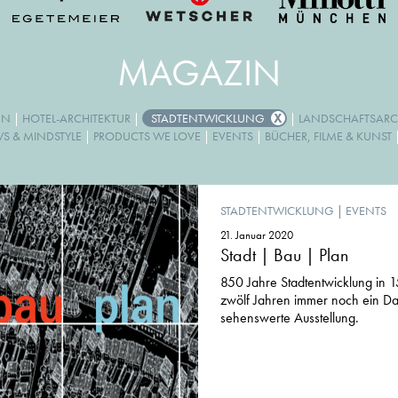
MAGAZIN
GN
|
HOTEL-ARCHITEKTUR
|
STADTENTWICKLUNG
|
LANDSCHAFTSARC
WS & MINDSTYLE
|
PRODUCTS WE LOVE
|
EVENTS
|
BÜCHER, FILME & KUNST
STADTENTWICKLUNG
|
EVENTS
21. Januar 2020
Stadt | Bau | Plan
850 Jahre Stadtentwicklung in 
zwölf Jahren immer noch ein D
sehenswerte Ausstellung.