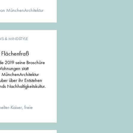
von MünchenArchitektur
WS & MINDSTYLE
 Flächenfraß
de 2019 seine Broschüre
Wohnungen statt
t. MünchenArchitektur
ruber über ihr Entstehen
ds Nachhaltigkeitskultur.
lter-Kaiser, freie