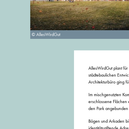
© AllesWirdGut
AllesWirdGut plant für
städtebaulichen Entwi
Architekturbüro ging f
Im mischgenutzten Kom
erschlossene Flächen 
den Park angebunden 
Bögen und Arkaden bil
identitätsstiftende A