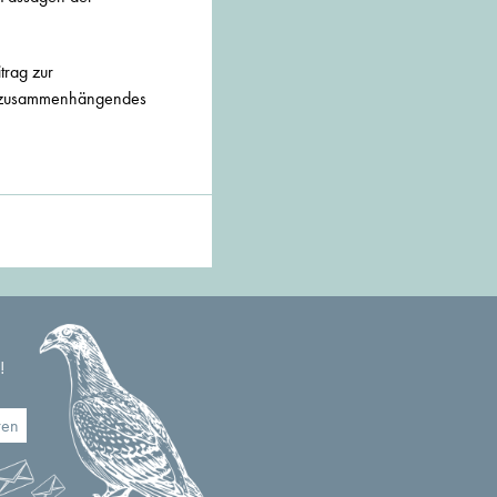
trag zur
nd zusammenhängendes
!