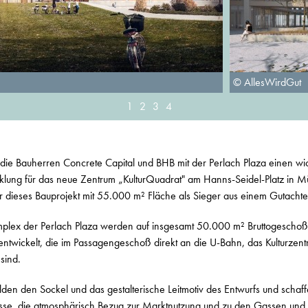
© AllesWirdGut
1
2
3
4
 die Bauherren Concrete Capital und BHB mit der Perlach Plaza einen wi
cklung für das neue Zentrum „KulturQuadrat" am Hanns-Seidel-Platz in 
ür dieses Bauprojekt mit 55.000 m² Fläche als Sieger aus einem Gutachte
plex der Perlach Plaza werden auf insgesamt 50.000 m² Bruttogeschoß
entwickelt, die im Passagengeschoß direkt an die U-Bahn, das Kulturze
sind.
den den Sockel und das gestalterische Leitmotiv des Entwurfs und schaf
dresse, die atmosphärisch Bezug zur Marktnutzung und zu den Gassen und