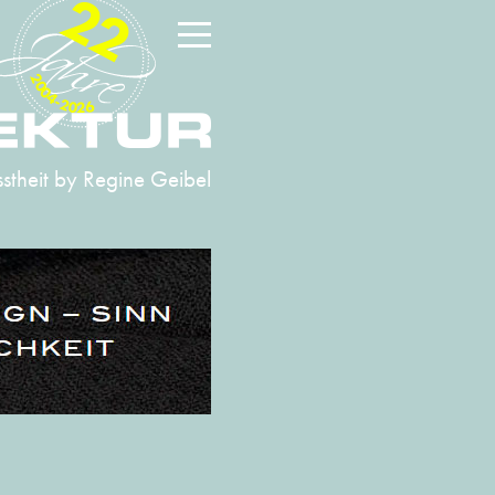
22
2004-2026
stheit
by Regine Geibel