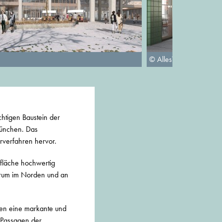
© AllesWirdGut
chtigen Baustein der
München. Das
rverfahren hervor.
fläche hochwertig
ntrum im Norden und an
fen eine markante und
 Passagen der