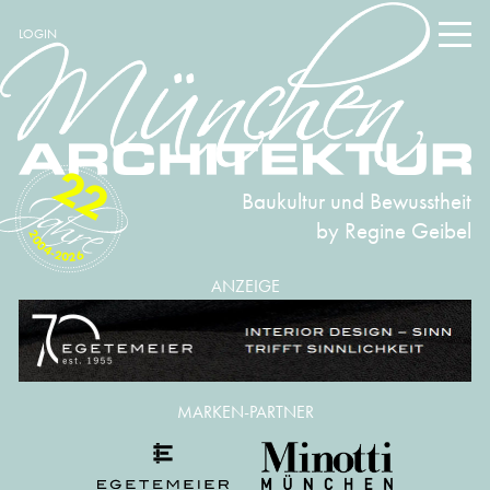
LOGIN
22
Baukultur und Bewusstheit
by Regine Geibel
2004-2026
ANZEIGE