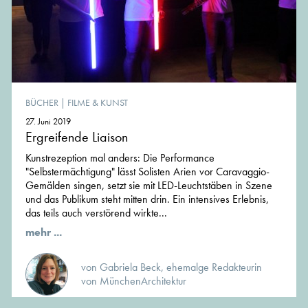
BÜCHER
|
FILME & KUNST
27. Juni 2019
Ergreifende Liaison
Kunstrezeption mal anders: Die Performance
"Selbstermächtigung" lässt Solisten Arien vor Caravaggio-
Gemälden singen, setzt sie mit LED-Leuchtstäben in Szene
und das Publikum steht mitten drin. Ein intensives Erlebnis,
das teils auch verstörend wirkte...
mehr ...
von Gabriela Beck, ehemalge Redakteurin
von MünchenArchitektur