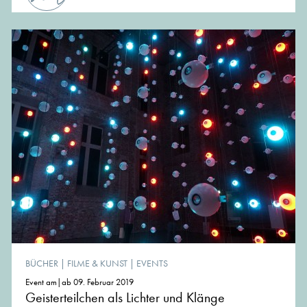
BÜCHER
|
FILME & KUNST
|
EVENTS
Event am|ab 09. Februar 2019
Geisterteilchen als Lichter und Klänge