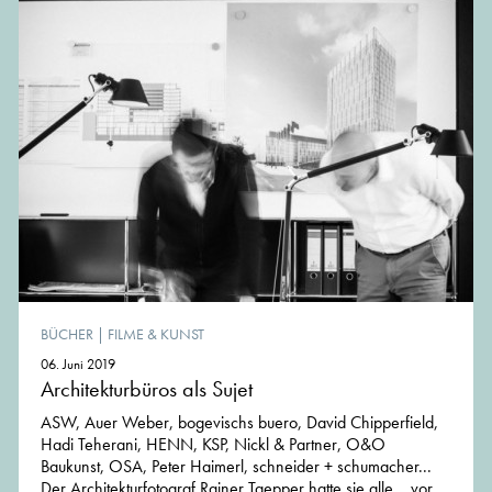
BÜCHER
|
FILME & KUNST
06. Juni 2019
Architekturbüros als Sujet
ASW, Auer Weber, bogevischs buero, David Chipperfield,
Hadi Teherani, HENN, KSP, Nickl & Partner, O&O
Baukunst, OSA, Peter Haimerl, schneider + schumacher...
Der Architekturfotograf Rainer Taepper hatte sie alle... vor