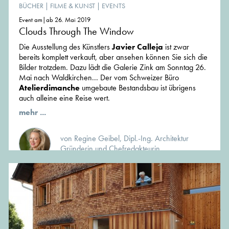
BÜCHER
|
FILME & KUNST
|
EVENTS
Event am|ab 26. Mai 2019
Clouds Through The Window
Die Ausstellung des Künstlers
Javier Calleja
ist zwar
bereits komplett verkauft, aber ansehen können Sie sich die
Bilder trotzdem. Dazu lädt die Galerie Zink am Sonntag 26.
Mai nach Waldkirchen... Der vom Schweizer Büro
Atelierdimanche
umgebaute Bestandsbau ist übrigens
auch alleine eine Reise wert.
mehr ...
von Regine Geibel, Dipl.-Ing. Architektur
Gründerin und Chefredakteurin