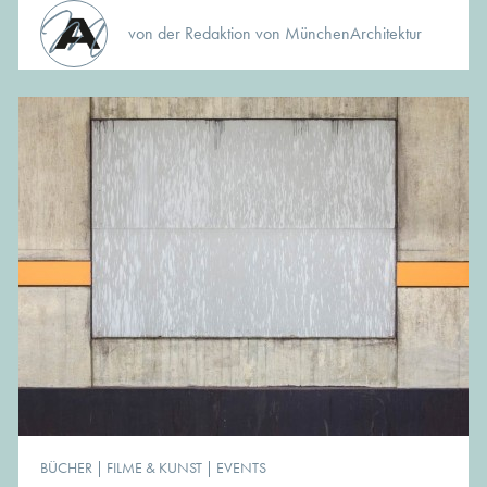
von der Redaktion von MünchenArchitektur
BÜCHER
|
FILME & KUNST
|
EVENTS