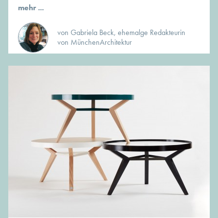
mehr ...
von Gabriela Beck, ehemalge Redakteurin
von MünchenArchitektur