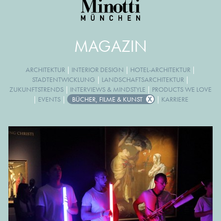
MAGAZIN
ARCHITEKTUR
|
INTERIOR DESIGN
|
HOTEL-ARCHITEKTUR
|
STADTENTWICKLUNG
|
LANDSCHAFTSARCHITEKTUR
|
ZUKUNFTSTRENDS
|
INTERVIEWS & MINDSTYLE
|
PRODUCTS WE LOVE
|
EVENTS
|
BÜCHER, FILME & KUNST
|
KARRIERE