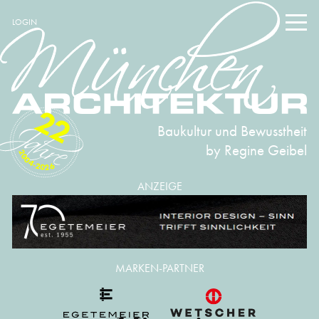
LOGIN
22
Baukultur und Bewusstheit
by Regine Geibel
2004-2026
ANZEIGE