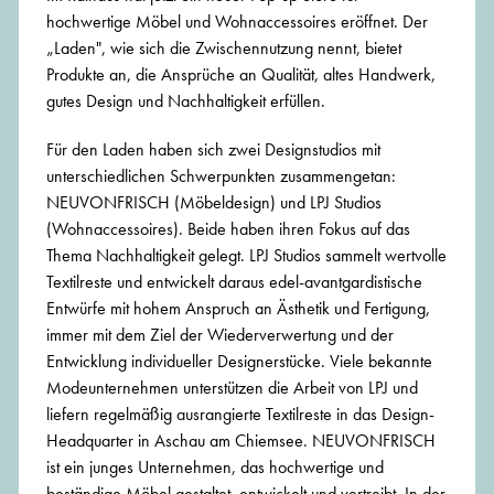
hochwertige Möbel und Wohnaccessoires eröffnet. Der
„Laden", wie sich die Zwischennutzung nennt, bietet
Produkte an, die Ansprüche an Qualität, altes Handwerk,
gutes Design und Nachhaltigkeit erfüllen.
Für den Laden haben sich zwei Designstudios mit
unterschiedlichen Schwerpunkten zusammengetan:
NEUVONFRISCH (Möbeldesign) und LPJ Studios
(Wohnaccessoires). Beide haben ihren Fokus auf das
Thema Nachhaltigkeit gelegt. LPJ Studios sammelt wertvolle
Textilreste und entwickelt daraus edel-avantgardistische
Entwürfe mit hohem Anspruch an Ästhetik und Fertigung,
immer mit dem Ziel der Wiederverwertung und der
Entwicklung individueller Designerstücke. Viele bekannte
Modeunternehmen unterstützen die Arbeit von LPJ und
liefern regelmäßig ausrangierte Textilreste in das Design-
Headquarter in Aschau am Chiemsee. NEUVONFRISCH
ist ein junges Unternehmen, das hochwertige und
beständige Möbel gestaltet, entwickelt und vertreibt. In der