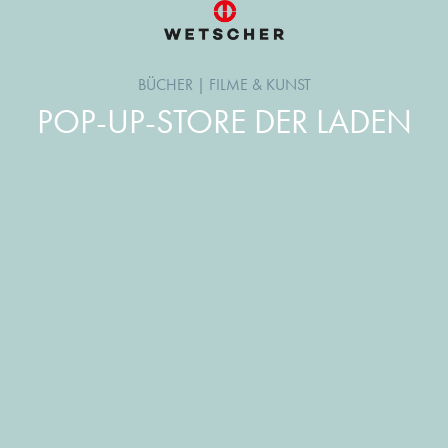
BÜCHER
|
FILME & KUNST
POP-UP-STORE DER LADEN