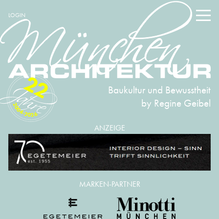
LOGIN
22
Baukultur und Bewusstheit
by Regine Geibel
2004-2026
ANZEIGE