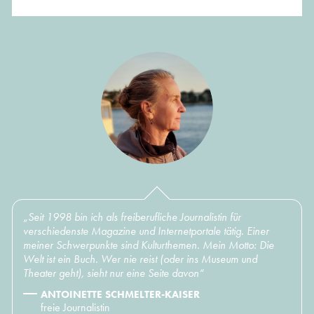
„Seit 1998 bin ich als freiberufliche Journalistin für
verschiedenste Magazine und Internetportale tätig. Einer
meiner Schwerpunkte sind Kulturthemen. Mein Motto: Die
Welt ist ein Buch. Wer nie reist (oder ins Museum und
Theater geht), sieht nur eine Seite davon“
ANTOINETTE SCHMELTER-KAISER
freie Journalistin