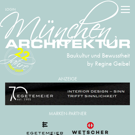
LOGIN
22
Baukultur und Bewusstheit
by Regine Geibel
2004-2026
ANZEIGE