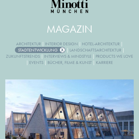
MAGAZIN
ARCHITEKTUR
|
INTERIOR DESIGN
|
HOTEL-ARCHITEKTUR
|
STADTENTWICKLUNG
|
LANDSCHAFTSARCHITEKTUR
|
ZUKUNFTSTRENDS
|
INTERVIEWS & MINDSTYLE
|
PRODUCTS WE LOVE
|
EVENTS
|
BÜCHER, FILME & KUNST
|
KARRIERE