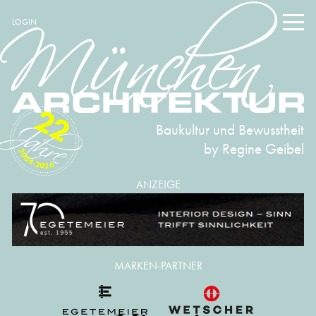
LOGIN
22
Baukultur und Bewusstheit
by Regine Geibel
2004-2026
ANZEIGE