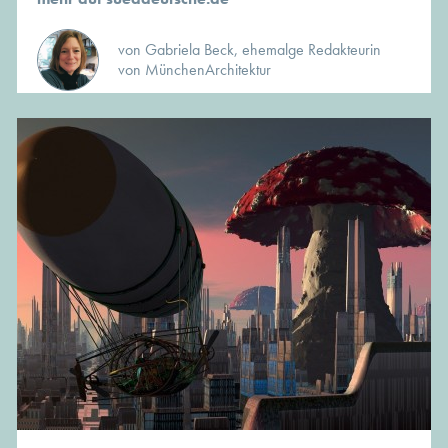
von Gabriela Beck, ehemalge Redakteurin
von MünchenArchitektur