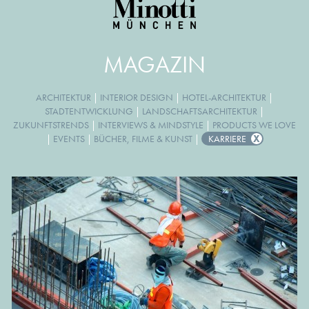
MAGAZIN
ARCHITEKTUR
|
INTERIOR DESIGN
|
HOTEL-ARCHITEKTUR
|
STADTENTWICKLUNG
|
LANDSCHAFTSARCHITEKTUR
|
ZUKUNFTSTRENDS
|
INTERVIEWS & MINDSTYLE
|
PRODUCTS WE LOVE
|
EVENTS
|
BÜCHER, FILME & KUNST
|
KARRIERE