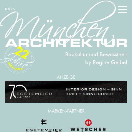
LOGIN
22
Baukultur und Bewusstheit
by Regine Geibel
2004-2026
ANZEIGE