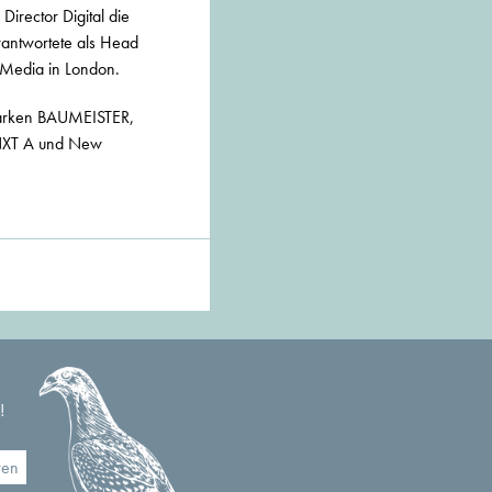
Director Digital die
rantwortete als Head
y Media in London.
Marken BAUMEISTER,
 NXT A und New
!