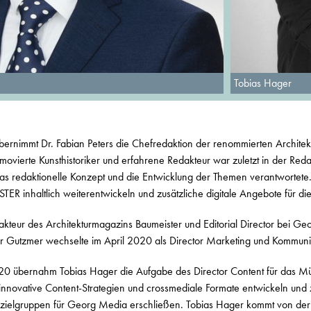
Tobias Hager
ernimmt Dr. Fabian Peters die Chefredaktion der renommierten Archite
ierte Kunsthistoriker und erfahrene Redakteur war zuletzt in der Redak
das redaktionelle Konzept und die Entwicklung der Themen verantwortete. A
R inhaltlich weiterentwickeln und zusätzliche digitale Angebote für die
kteur des Architekturmagazins Baumeister und Editorial Director bei Ge
r Gutzmer wechselte im April 2020 als Director Marketing und Kommuni
2020 übernahm Tobias Hager die Aufgabe des Director Content für das
e innovative Content-Strategien und crossmediale Formate entwickeln un
-zielgruppen für Georg Media erschließen. Tobias Hager kommt von der 