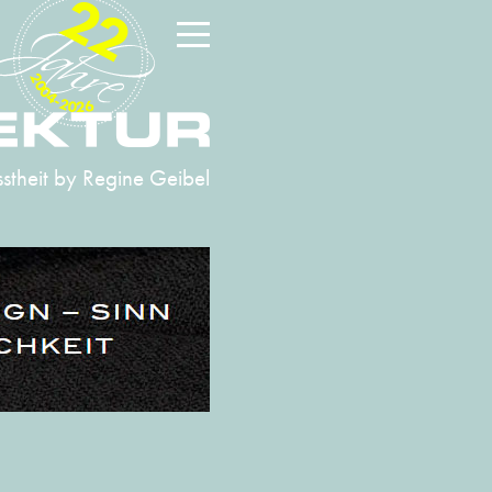
22
2004-2026
stheit
by Regine Geibel