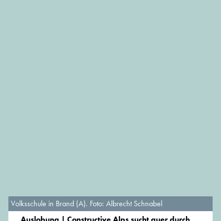
Volksschule in Brand (A). Foto: Albrecht Schnabel
Auslobung | Constructive Alps sucht quer durch