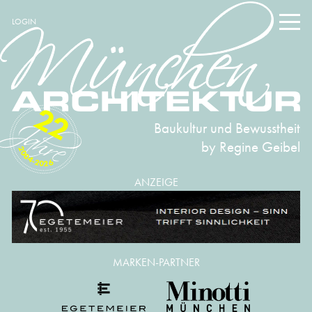
LOGIN
22
Baukultur und Bewusstheit
by Regine Geibel
2004-2026
ANZEIGE