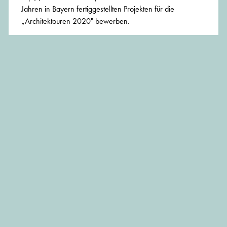
Jahren in Bayern fertiggestellten Projekten für die
„Architektouren 2020" bewerben.
Am 27. und 28. Juni 2020 öffnen die von einem
unabhängigen Beirat aus allen Einreichungen
ausgewählten Projekte der „Architektouren 2020" ihre
Türen und laden Architekturbegeisterte ein, vor Ort zu
entdecken, wie gute Architektur und lebendige Stadträume
unseren Alltag beleben. Eintritt frei.
Fragen zum Bewerbungsverfahren beantwortet Dipl.- Ing.
Architekt Oliver Voitl, Referat Vergabe und Wettbewerb,
Tel. 089-139 880-24 oder E-Mail:
voitl@byak.de
.
BEITRAG TEILEN: