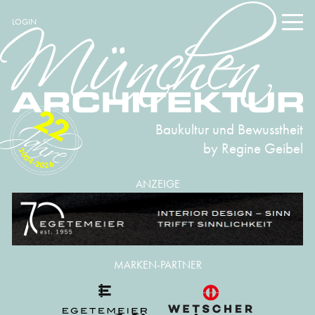
LOGIN
22
Baukultur und Bewusstheit
by Regine Geibel
2004-2026
ANZEIGE