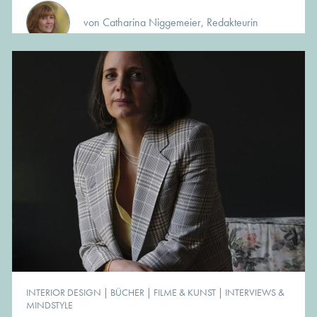
von Catharina Niggemeier, Redakteurin
INTERIOR DESIGN
|
BÜCHER
|
FILME & KUNST
|
INTERVIEWS &
MINDSTYLE