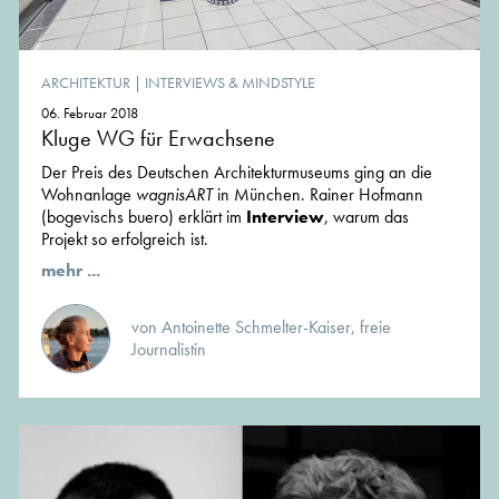
ARCHITEKTUR
|
INTERVIEWS & MINDSTYLE
06. Februar 2018
Kluge WG für Erwachsene
Der Preis des Deutschen Architekturmuseums ging an die
Wohnanlage
wagnisART
in München. Rainer Hofmann
(bogevischs buero) erklärt im
Interview
, warum das
Projekt so erfolgreich ist.
mehr ...
von Antoinette Schmelter-Kaiser, freie
Journalistin