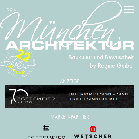
LOGIN
22
Baukultur und Bewusstheit
by Regine Geibel
2004-2026
ANZEIGE