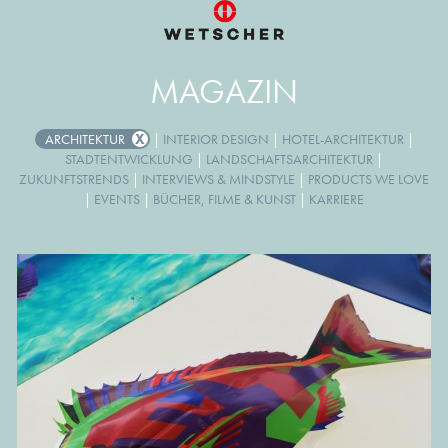
MAGAZIN
ARCHITEKTUR
|
INTERIOR DESIGN
|
HOTEL-ARCHITEKTUR
|
STADTENTWICKLUNG
|
LANDSCHAFTSARCHITEKTUR
|
ZUKUNFTSTRENDS
|
INTERVIEWS & MINDSTYLE
|
PRODUCTS WE LOVE
|
EVENTS
|
BÜCHER, FILME & KUNST
|
KARRIERE