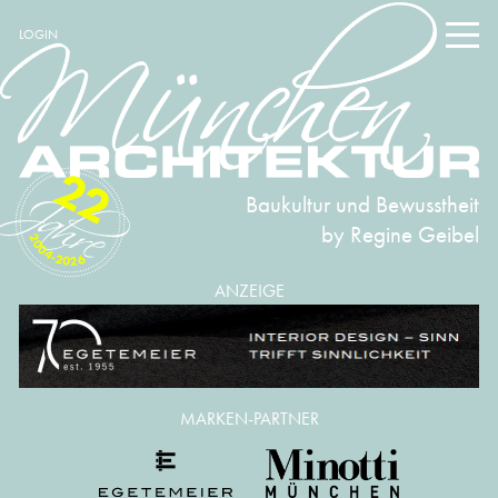
LOGIN
22
Baukultur und Bewusstheit
by Regine Geibel
2004-2026
ANZEIGE