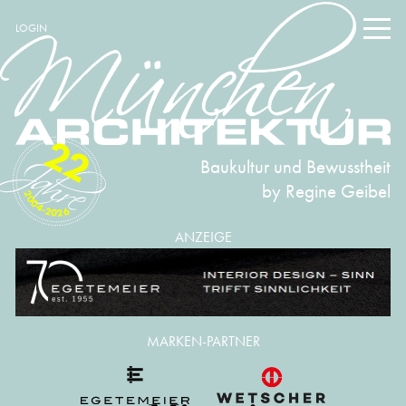
LOGIN
22
Baukultur und Bewusstheit
by Regine Geibel
2004-2026
ANZEIGE