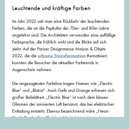
Leuchtende und kräftige Farben
Im Jahr 2022 sah man eine Rückkehr der leuchtenden
Farben, die an die Popkultur der 70er- und 80er-Jahre
angelehnt sind. Die Architekten verwenden eine auffällige
Farbsprache, die fröhlich wirkt und die Blicke auf sich
zieht. Auf der Pariser Designmesse Maison & Objets
2022, die die
urbane Transformation
thematisiert,
konnten die Besucher die aktuellen Farbtrends in
Augenschein nehmen.
Die angesagtesten Farbtöne tragen Namen wie „Electric
Blue“ und „Blutrot“. Auch Gelb und Orange erfreuen sich
großer Beliebtheit. „Electric Blue“ ist nach dem blauen
Glimmen der ionisierten Luft benannt, das bei elektrischer
Entladung entsteht. Ebenso bezeichnend wäre „Neon-
Blau“. Da der Begriff „Neon“ bei einigen Menschen
negative Assoziationen hervorruft, ist „Electric Blue“