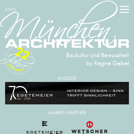
LOGIN
22
Baukultur und Bewusstheit
by Regine Geibel
2004-2026
ANZEIGE