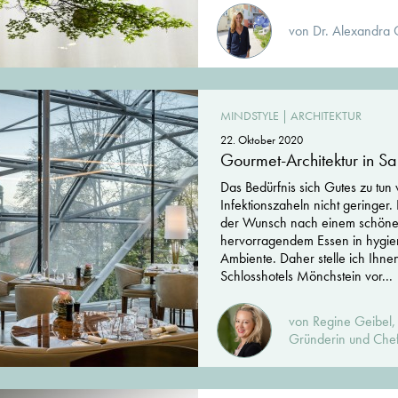
von Dr. Alexandra 
MINDSTYLE
|
ARCHITEKTUR
22. Oktober 2020
Gourmet-Architektur in S
Das Bedürfnis sich Gutes zu tun
Infektionszaheln nicht geringer
der Wunsch nach einem schön
hervorragendem Essen in hygien
Ambiente. Daher stelle ich Ihne
Schlosshotels Mönchstein vor...
von Regine Geibel, D
Gründerin und Chef