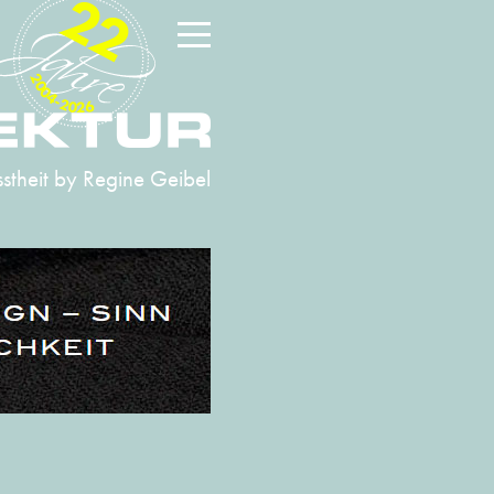
22
2004-2026
stheit
by Regine Geibel