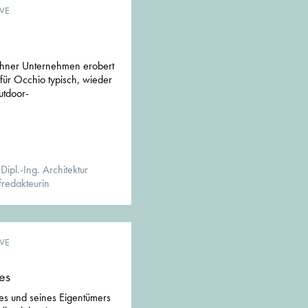
VE
ner Unternehmen erobert
ür Occhio typisch, wieder
utdoor-
ipl.-Ing. Architektur
redakteurin
VE
es
es und seines Eigentümers