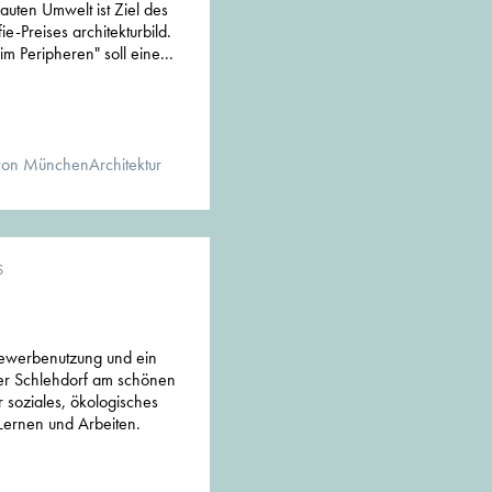
uten Umwelt ist Ziel des
e-Preises architekturbild.
 Peripheren" soll eine...
von MünchenArchitektur
S
ewerbenutzung und ein
ter Schlehdorf am schönen
r soziales, ökologisches
Lernen und Arbeiten.