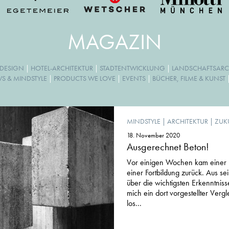
MAGAZIN
 DESIGN
|
HOTEL-ARCHITEKTUR
|
STADTENTWICKLUNG
|
LANDSCHAFTSARC
WS & MINDSTYLE
|
PRODUCTS WE LOVE
|
EVENTS
|
BÜCHER, FILME & KUNST
MINDSTYLE
|
ARCHITEKTUR
|
ZUK
18. November 2020
Ausgerechnet Beton!
Vor einigen Wochen kam einer u
einer Fortbildung zurück. Aus s
über die wichtigsten Erkenntnis
mich ein dort vorgestellter Vergl
los...