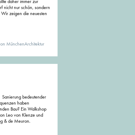
sollte daher immer zur
rf nicht nur schön, sondern
. Wir zeigen die neuesten
von MünchenArchitektur
 | Sanierung bedeutender
equenzen haben
enden Bau? Ein Walkshop
 von Leo von Klenze und
og & de Meuron.