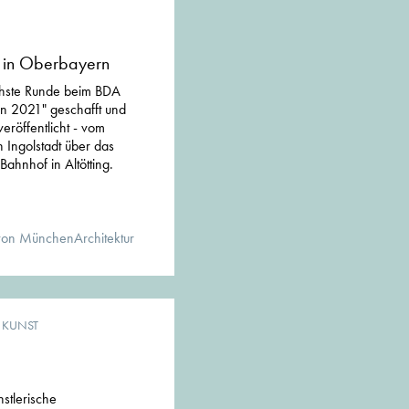
in Oberbayern
chste Runde beim BDA
n 2021" geschafft und
veröffentlicht - vom
 Ingolstadt über das
ahnhof in Altötting.
von MünchenArchitektur
& KUNST
stlerische