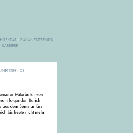
HITEKTUR
|
ZUKUNFTSTRENDS
|
|
KARRIERE
UNFTSTRENDS
nserer Mitarbeiter von
einem folgenden Bericht
se aus dem Seminar lässt
eich bis heute nicht mehr