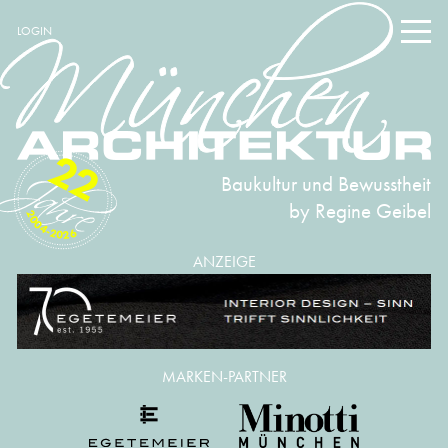
LOGIN
22
Baukultur und Bewusstheit
by Regine Geibel
2004-2026
ANZEIGE