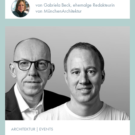
von Gabriela Beck, ehemalge Redakteurin
von MünchenArchitektur
ARCHITEKTUR
|
EVENTS