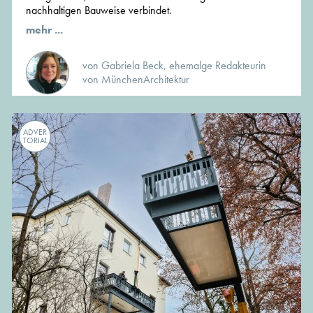
nachhaltigen Bauweise verbindet.
mehr ...
von Gabriela Beck, ehemalge Redakteurin
von MünchenArchitektur
ADVER
TORIAL