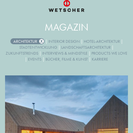
MAGAZIN
ARCHITEKTUR
|
INTERIOR DESIGN
|
HOTEL-ARCHITEKTUR
|
STADTENTWICKLUNG
|
LANDSCHAFTSARCHITEKTUR
|
ZUKUNFTSTRENDS
|
INTERVIEWS & MINDSTYLE
|
PRODUCTS WE LOVE
|
EVENTS
|
BÜCHER, FILME & KUNST
|
KARRIERE