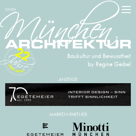
LOGIN
22
Baukultur und Bewusstheit
by Regine Geibel
2004-2026
ANZEIGE