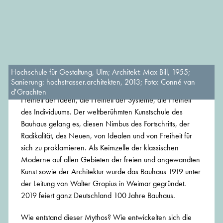
Hochschule für Gestaltung, Ulm; Architekt: Max Bill, 1955;
Sanierung: hochstrasser.architekten, 2013; Foto: Conné van
Das große Projekt der Moderne war die Freiheit. Die
d'Grachten
Freiheit der Ideen, die Freiheit der Systeme, die Freiheit
des Individuums. Der weltberühmten Kunstschule des
Bauhaus gelang es, diesen Nimbus des Fortschritts, der
Radikalität, des Neuen, von Idealen und von Freiheit für
sich zu proklamieren. Als Keimzelle der klassischen
Moderne auf allen Gebieten der freien und angewandten
Kunst sowie der Architektur wurde das Bauhaus 1919 unter
der Leitung von Walter Gropius in Weimar gegründet.
2019 feiert ganz Deutschland 100 Jahre Bauhaus.
Wie entstand dieser Mythos? Wie entwickelten sich die