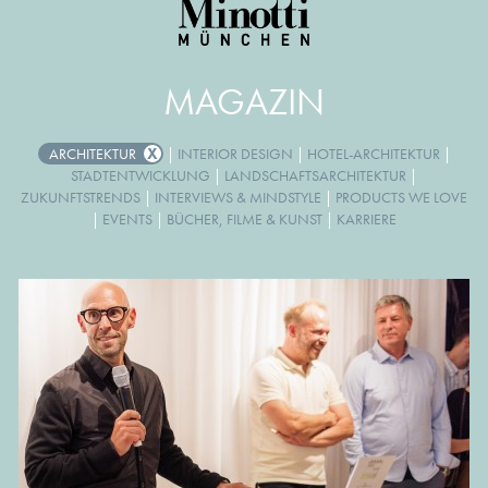
MAGAZIN
ARCHITEKTUR
|
INTERIOR DESIGN
|
HOTEL-ARCHITEKTUR
|
STADTENTWICKLUNG
|
LANDSCHAFTSARCHITEKTUR
|
ZUKUNFTSTRENDS
|
INTERVIEWS & MINDSTYLE
|
PRODUCTS WE LOVE
|
EVENTS
|
BÜCHER, FILME & KUNST
|
KARRIERE