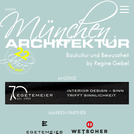
LOGIN
22
Baukultur und Bewusstheit
by Regine Geibel
2004-2026
ANZEIGE