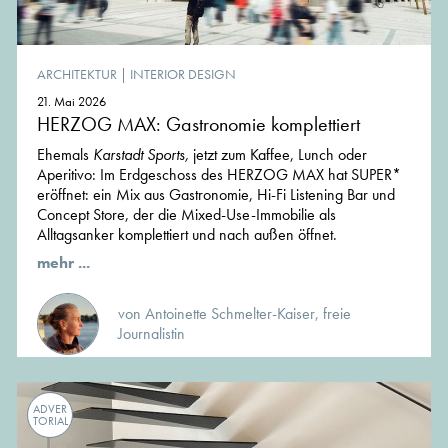
ARCHITEKTUR
|
INTERIOR DESIGN
21. Mai 2026
HERZOG MAX: Gastronomie komplettiert
Ehemals
Karstadt Sports,
jetzt zum Kaffee, Lunch oder
Aperitivo: Im Erdgeschoss des HERZOG MAX hat SUPER*
eröffnet: ein Mix aus Gastronomie, Hi-Fi Listening Bar und
Concept Store, der die Mixed-Use-Immobilie als
Alltagsanker komplettiert und nach außen öffnet.
mehr ...
von Antoinette Schmelter-Kaiser, freie
Journalistin
ADVER
TORIAL