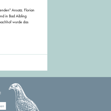
enden" Ansatz. Florian
d in Bad Aibling
bachhof wurde das
!