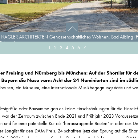
NAGLER ARCHITEKTEN Genossenschaftliches Wohnen, Bad Aibling (Fot
 Odessa)
1
2
3
4
5
6
7
er Freising und Nürnberg bis München: Auf der Shortlist für 
 Bayern die Nase vorn: Acht der 24 Nominierten sind im südl
auten, ein Museum, eine internationale Musikbegegnungsstätte und w
destgröße oder Bausumme gab es keine Einschränkungen für die Einreic
ings war der Zeitraum zwischen Ende 2021 und Frühjahr 2023 Voraussetz
lten und für eine potentielle Kür als "herausragende Bauten" in oder aus D
 Longlist für den DAM Preis. 24 schafften jetzt den Sprung auf die Shortli