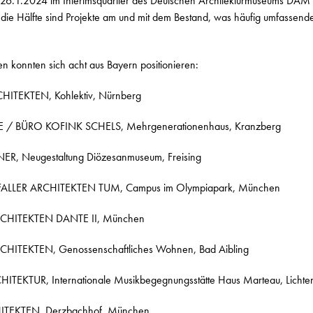
 26.1.2024 im Interimsquartier des Deutschen Architekturmuseums DAM
die Hälfte sind Projekte am und mit dem Bestand, was häufig umfassen
n konnten sich acht aus Bayern positionieren:
ITEKTEN, Kohlektiv, Nürnberg
/ BÜRO KOFINK SCHELS, Mehrgenerationenhaus, Kranzberg
, Neugestaltung Diözesanmuseum, Freising
ALLER ARCHITEKTEN TUM, Campus im Olympiapark, München
CHITEKTEN DANTE II, München
ITEKTEN, Genossenschaftliches Wohnen, Bad Aibling
ITEKTUR, Internationale Musikbegegnungsstätte Haus Marteau, Lichte
TEKTEN, Derzbachhof, München