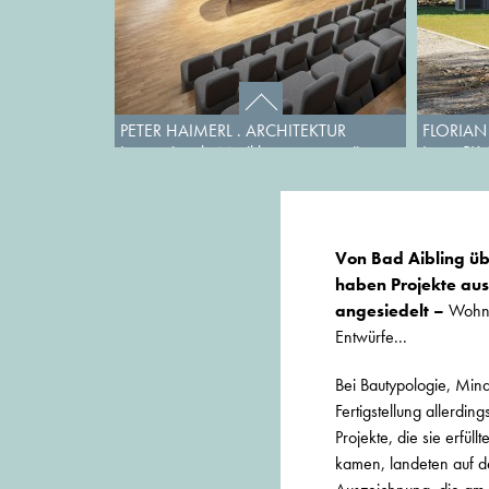
PETER HAIMERL . ARCHITEKTUR
FLORIAN 
Internationale Musikbegegnungsstätte
Lanz, PK
Haus Marteau, Lichtenberg (Foto:
Edward Beierle)
Von Bad Aibling üb
haben Projekte aus
angesiedelt –
Wohnb
Entwürfe...
Bei Bautypologie, Min
Fertigstellung allerd
Projekte, die sie erfül
kamen, landeten auf der