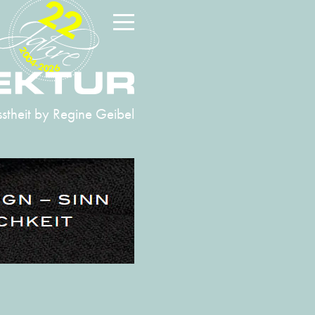
22
2004-2026
stheit
by Regine Geibel