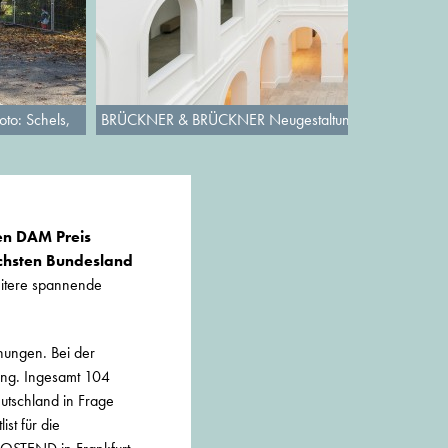
o: Schels,
BRÜCKNER & BRÜCKNER Neugestaltung Diözesanmuseum,
den DAM Preis
ichsten Bundesland
eitere spannende
hungen. Bei der
ung. Ingesamt 104
eutschland in Frage
st für die