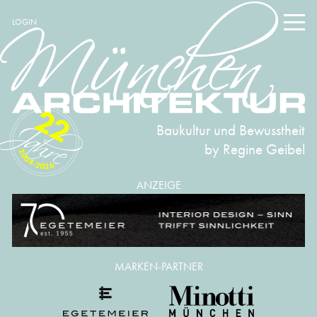
LOGIN
22
Baukultur und Bewusstheit
by Regine Geibel
2004-2026
ANZEIGE