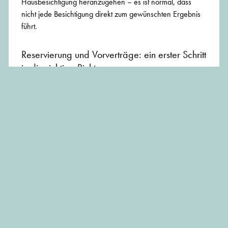
Hausbesichtigung heranzugehen – es ist normal, dass
nicht jede Besichtigung direkt zum gewünschten Ergebnis
führt.
Reservierung und Vorverträge: ein erster Schritt
in die richtige Richtung
Wurde die Traumimmobilie gefunden, möchte man
sicherstellen, dass sie einem nicht vor der Nase
weggeschnappt wird. Hier kommen
Reservierungsvereinbarungen und Vorverträge ins Spiel.
Reservierungsvereinbarungen: Sinn und Zweck
Eine
Reservierungsvereinbarung
sichert dem Käufer
für eine bestimmte Zeit das Exklusivrecht zum Kauf der
Immobilie zu. Gegen eine Gebühr, die meist auf den
Kaufpreis angerechnet wird, verpflichtet sich der
Verkäufer, die Immobilie in diesem Zeitraum nicht an