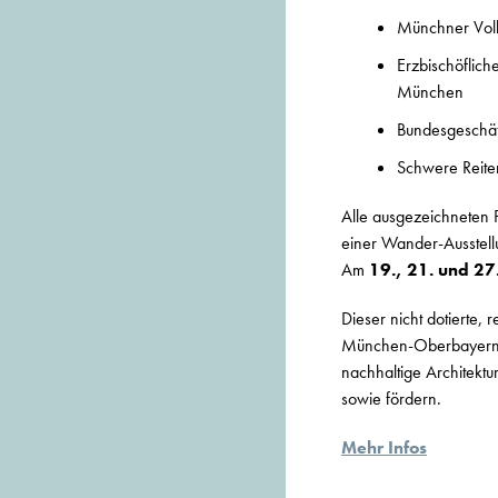
Münchner Volk
Erzbischöflich
München
Bundesgeschäf
Schwere Reite
Alle ausgezeichneten 
einer Wander-Ausstell
Am
19., 21. und 27
Dieser nicht dotierte
München-Oberbayern de
nachhaltige Architektu
sowie fördern.
Mehr Infos