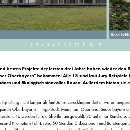
Rosa Eckh
1
2
3
4
5
6
7
8
9
10
11
12
13
und besten Projekte der letzten drei Jahre haben wieder den
Über Oberbayern" bekommen. Alle 13 sind laut Jury Beispiele f
schönes und ökologisch sinnvolles Bauen. Außerdem bieten sie 
rtigstellung nicht länger als fünf Jahre zurückliegen durfte, waren einge
regionen Oberbayerns – Ingolstadt, München, Oberland, Südostbayern u
sten. 46 wurden für die Shortlist ausgewählt, 20 auf einer Rundreise b
send Kilometern Fahrt, rund 50 Stunden Diskussionen und Beratungen wu