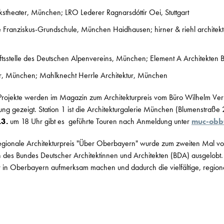
stheater, München; LRO Lederer Ragnarsdóttir Oei, Stuttgart
e Franziskus-Grundschule, München Haidhausen; hirner & riehl architekt
tsstelle des Deutschen Alpenvereins, München; Element A Architekte
r, München; Mahlknecht Herrle Architektur, München
Projekte werden im Magazin zum Architekturpreis vom Büro Wilhelm Verla
ung gezeigt. Station 1 ist die Architekturgalerie München (Blumenstra
.3.
um 18 Uhr gibt es geführte Touren nach Anmeldung unter
muc-obb
, regionale Architekturpreis "Über Oberbayern" wurde zum zweiten Mal 
s Bundes Deutscher Architektinnen und Architekten (BDA) ausgelobt. Er
r in Oberbayern aufmerksam machen und dadurch die vielfältige, regiona