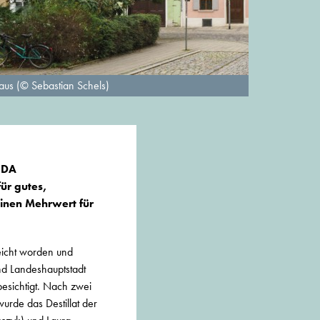
aus (© Sebastian Schels)
 BDA
ür gutes,
einen Mehrwert für
reicht worden und
nd Landeshauptstadt
esichtigt. Nach zwei
rde das Destillat der