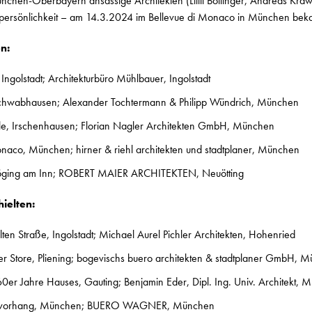
ünchen-Oberbayern ansässige Architekten (Lilitt Bollinger, Andreas Kra
erpersönlichkeit – am 14.3.2024 im Bellevue di Monaco in München bek
n:
Ingolstadt; Architekturbüro Mühlbauer, Ingolstadt
chwabhausen; Alexander Tochtermann & Philipp Wündrich, München
e, Irschenhausen; Florian Nagler Architekten GmbH, München
onaco, München; hirner & riehl architekten und stadtplaner, München
Töging am Inn; ROBERT MAIER ARCHITEKTEN, Neuötting
ielten:
ten Straße, Ingolstadt; Michael Aurel Pichler Architekten, Hohenried
r Store, Pliening; bogevischs buero architekten & stadtplaner GmbH, 
er Jahre Hauses, Gauting; Benjamin Eder, Dipl. Ing. Univ. Architekt, 
bervorhang, München; BUERO WAGNER, München