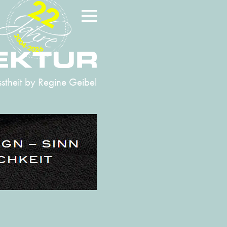
22
2004-2026
stheit
by Regine Geibel