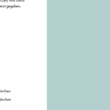
wczyk) und Laura
annt gegeben.
München
München