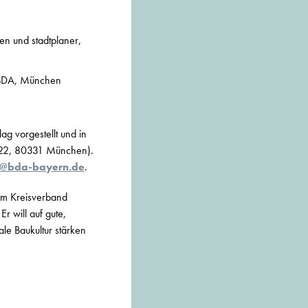
en und stadtplaner,
n BDA, München
g vorgestellt und in
ße 22, 80331 München).
@bda-bayern.de
.
vom Kreisverband
 will auf gute,
le Baukultur stärken