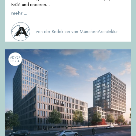
Brûlé und anderen...
mehr ...
von der Redaktion von MünchenArchitektur
ADVER
TORIAL