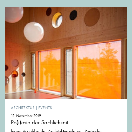
ARCHITEKTUR
|
EVENTS
12. November 2019
Po(i)esie der Sachlichkeit
hirner & riehl in der Architekturgalerie: „Poetische