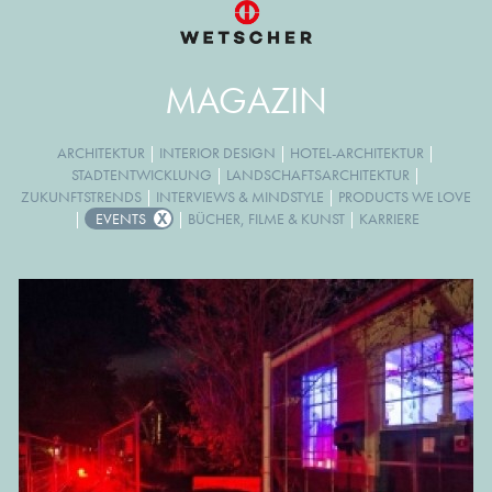
MAGAZIN
ARCHITEKTUR
|
INTERIOR DESIGN
|
HOTEL-ARCHITEKTUR
|
STADTENTWICKLUNG
|
LANDSCHAFTSARCHITEKTUR
|
ZUKUNFTSTRENDS
|
INTERVIEWS & MINDSTYLE
|
PRODUCTS WE LOVE
|
EVENTS
|
BÜCHER, FILME & KUNST
|
KARRIERE