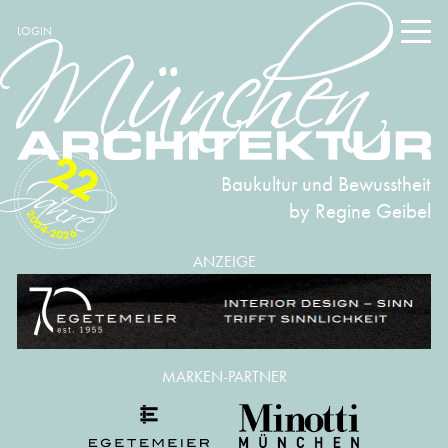
LOGIN
22
Baukultur und Bewusstheit
by Regine Geibel
2004-2026
ANZEIGE