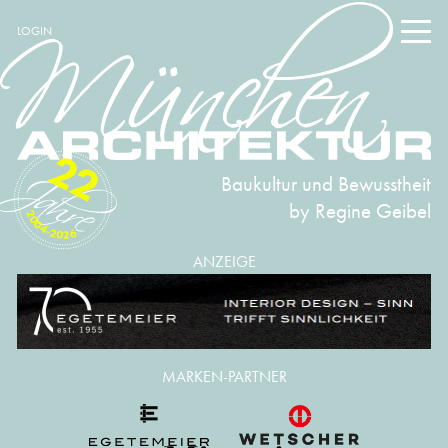
LOGIN
22
Baukultur und Bewusstheit
by Regine Geibel
2004-2026
ANZEIGE