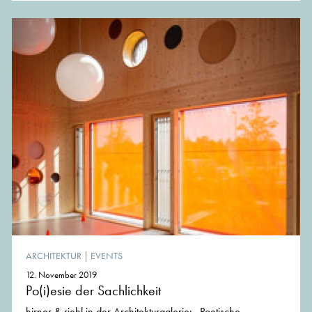
ARCHITEKTUR
|
EVENTS
12. November 2019
Po(i)esie der Sachlichkeit
hirner & riehl in der Architekturgalerie: „Poetische