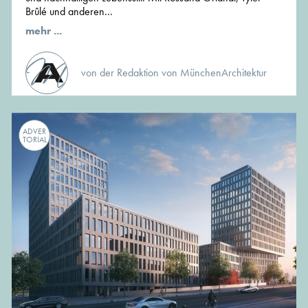
Brûlé und anderen...
mehr ...
von der Redaktion von MünchenArchitektur
ADVER
TORIAL