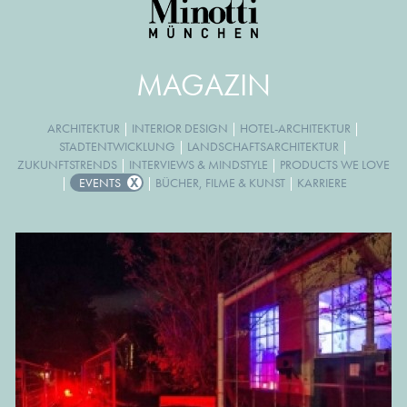
MAGAZIN
ARCHITEKTUR
|
INTERIOR DESIGN
|
HOTEL-ARCHITEKTUR
|
STADTENTWICKLUNG
|
LANDSCHAFTSARCHITEKTUR
|
ZUKUNFTSTRENDS
|
INTERVIEWS & MINDSTYLE
|
PRODUCTS WE LOVE
|
EVENTS
|
BÜCHER, FILME & KUNST
|
KARRIERE