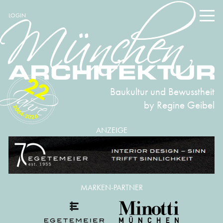
LOGIN
22
Baukultur und Bewusstheit
by Regine Geibel
2004-2026
ANZEIGE