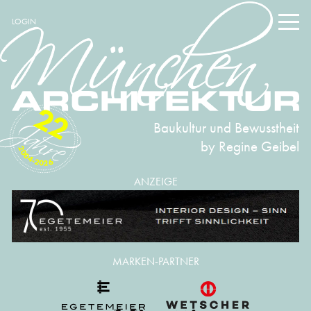
LOGIN
22
Baukultur und Bewusstheit
by Regine Geibel
2004-2026
ANZEIGE