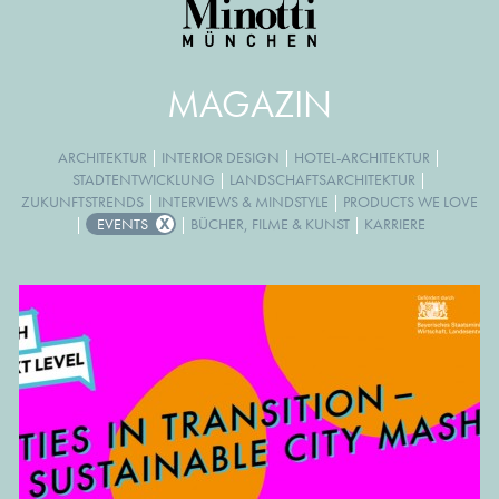
MAGAZIN
ARCHITEKTUR
|
INTERIOR DESIGN
|
HOTEL-ARCHITEKTUR
|
STADTENTWICKLUNG
|
LANDSCHAFTSARCHITEKTUR
|
ZUKUNFTSTRENDS
|
INTERVIEWS & MINDSTYLE
|
PRODUCTS WE LOVE
|
EVENTS
|
BÜCHER, FILME & KUNST
|
KARRIERE