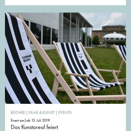
BÜCHER
|
FILME & KUNST
|
EVENTS
Event am|ab 13. Juli 2019
Das Kunstareal feiert