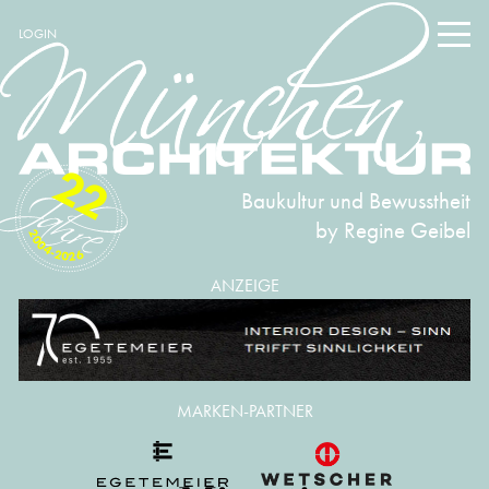
LOGIN
22
Baukultur und Bewusstheit
by Regine Geibel
2004-2026
ANZEIGE