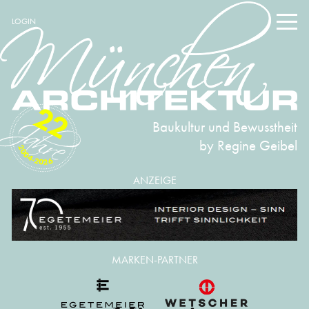
LOGIN
22
Baukultur und Bewusstheit
by Regine Geibel
2004-2026
ANZEIGE