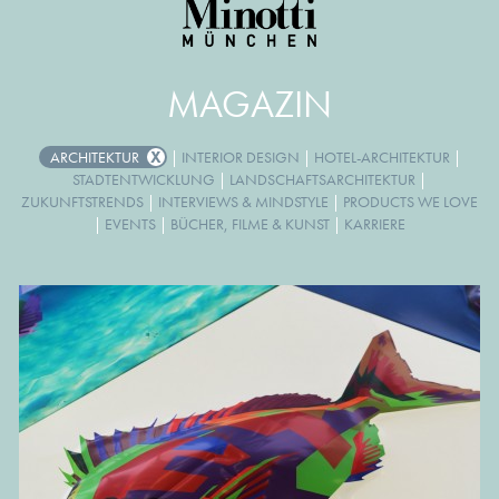
MAGAZIN
ARCHITEKTUR
|
INTERIOR DESIGN
|
HOTEL-ARCHITEKTUR
|
STADTENTWICKLUNG
|
LANDSCHAFTSARCHITEKTUR
|
ZUKUNFTSTRENDS
|
INTERVIEWS & MINDSTYLE
|
PRODUCTS WE LOVE
|
EVENTS
|
BÜCHER, FILME & KUNST
|
KARRIERE