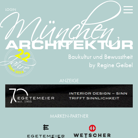
LOGIN
22
Baukultur und Bewusstheit
by Regine Geibel
2004-2026
ANZEIGE