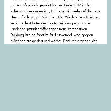
Jahre maßgeblich geprägt hat und Ende 2017 in den
Ruhestand gegangen ist. „Ich freue mich sehr auf die neue
Herausforderung in München. Der Wechsel von Duisburg,
wo ich zuletzt Leiter der Stadtentwicklung war, in die
Landeshauptstadt eröffnet ganz neue Perspektiven.
Duisburg ist eine Stadt im Strukturwandel, wohingegen
München prosperiert und wächst. Dadurch ergeben sich
spannende Aufgaben für alle Themen der
Stadtentwicklung, die ich zusammen mit meiner
Hauptabteilung weiter bearbeiten möchte", so Arne Lorz.
BEITRAG TEILEN:
JOIN MÜNCHENARCHITEKTUR