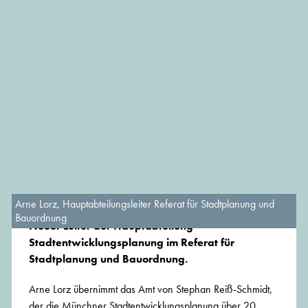
Arne Lorz, Hauptabteilungsleiter Referat für Stadtplanung und
Bauordnung
Neuer Leiter der Hauptabteilung
Stadtentwicklungsplanung im Referat für
Stadtplanung und Bauordnung.
Arne Lorz übernimmt das Amt von Stephan Reiß-Schmidt,
der die Münchner Stadtentwicklungsplanung über 20