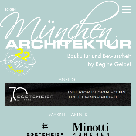
LOGIN
22
Baukultur und Bewusstheit
by Regine Geibel
2004-2026
ANZEIGE