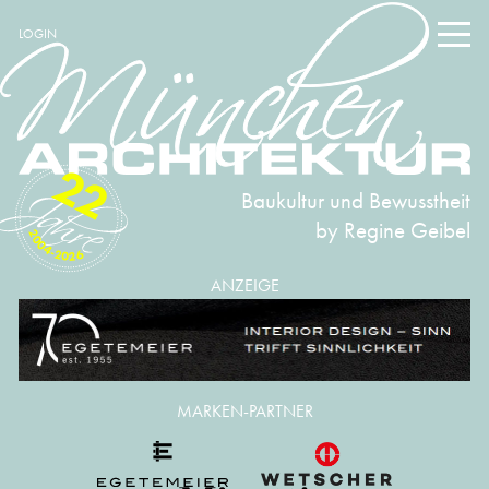
LOGIN
22
Baukultur und Bewusstheit
by Regine Geibel
2004-2026
ANZEIGE