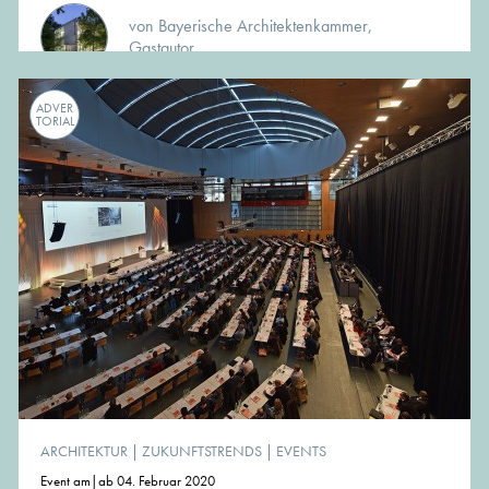
von Bayerische Architektenkammer,
Gastautor
ADVER
TORIAL
ARCHITEKTUR
|
ZUKUNFTSTRENDS
|
EVENTS
Event am|ab 04. Februar 2020