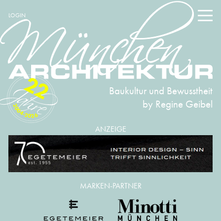
LOGIN
22
Baukultur und Bewusstheit
by Regine Geibel
2004-2026
ANZEIGE