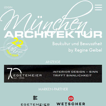
LOGIN
22
Baukultur und Bewusstheit
by Regine Geibel
2004-2026
ANZEIGE