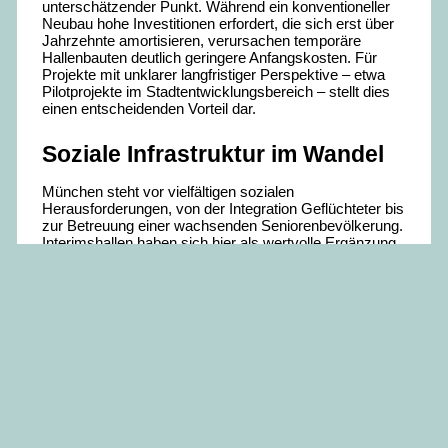
unterschätzender Punkt. Während ein konventioneller
Neubau hohe Investitionen erfordert, die sich erst über
Jahrzehnte amortisieren, verursachen temporäre
Hallenbauten deutlich geringere Anfangskosten. Für
Projekte mit unklarer langfristiger Perspektive – etwa
Pilotprojekte im Stadtentwicklungsbereich – stellt dies
einen entscheidenden Vorteil dar.
Soziale Infrastruktur im Wandel
München steht vor vielfältigen sozialen
Herausforderungen, von der Integration Geflüchteter bis
zur Betreuung einer wachsenden Seniorenbevölkerung.
Interimshallen haben sich hier als wertvolle Ergänzung
erwiesen. Sie ermöglichen die schnelle Bereitstellung
von Beratungszentren, Gemeinschaftsräumen oder
Betreuungseinrichtungen, ohne auf langwierige
Bauvorhaben warten zu müssen.
Ein praktisches Beispiel sind die temporären
Sporthallen, die in verschiedenen Stadtteilen für Vereine
und Schulen entstanden sind, während bestehende
Einrichtungen saniert wurden. Diese Hallen sichern
nicht nur den Vereinssport, sondern dienen auch als
Treffpunkte und fördern den sozialen Zusammenhalt in
den Quartieren.