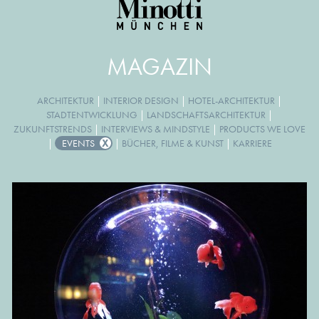
MAGAZIN
ARCHITEKTUR
|
INTERIOR DESIGN
|
HOTEL-ARCHITEKTUR
|
STADTENTWICKLUNG
|
LANDSCHAFTSARCHITEKTUR
|
ZUKUNFTSTRENDS
|
INTERVIEWS & MINDSTYLE
|
PRODUCTS WE LOVE
|
EVENTS
|
BÜCHER, FILME & KUNST
|
KARRIERE