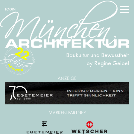
LOGIN
22
Baukultur und Bewusstheit
by Regine Geibel
2004-2026
ANZEIGE