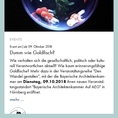
EVENTS
Event am|ab 09. Oktober 2018
Dumm wie Goldfisch?
Wie ver­hal­ten sich die gesell­schaft­li­ch, poli­ti­sch oder kul­tu­
rel­l Verant­wor­tlichen aktu­ell? Wie kaum erin­ne­rungs­fä­hige
Gold­fi­sche? Mehr dazu in der Ver­an­stal­tungs­reihe "Den
Wandel gestalten", mit der die Baye­ri­sche Archi­tek­ten­kam­
mer am
Dienstag, 09.10.2018
ihren neuen Ver­an­stal­
tungs­stand­ort "Baye­ri­sche Archi­tek­ten­kam­mer Auf AEG" in
Nürn­berg eröff­net.
mehr ...
von der Redaktion von MünchenArchitektur