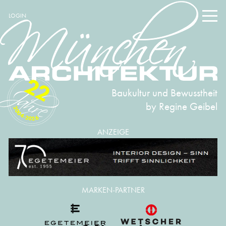
LOGIN
22
Baukultur und Bewusstheit
by Regine Geibel
2004-2026
ANZEIGE