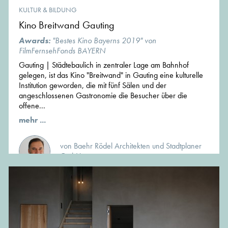
KULTUR & BILDUNG
Kino Breitwand Gauting
Awards:
"Bestes Kino Bayerns 2019" von
FilmFernsehFonds BAYERN
Gauting | Städtebaulich in zentraler Lage am Bahnhof
gelegen, ist das Kino "Breitwand" in Gauting eine kulturelle
Institution geworden, die mit fünf Sälen und der
angeschlossenen Gastronomie die Besucher über die
offene...
mehr ...
von Baehr Rödel Architekten und Stadtplaner
GmbH