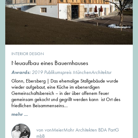
INTERIOR DESIGN
Neuaufbau eines Bauernhauses
Awards:
2019 Publikumspreis MünchenArchitektur
Glonn, Ebersberg | Das ehemalige Stallgebäude wurde
wieder aufgebaut, eine Küche im ebenerdigen
Gemeinschaftsbereich – in der über offenem Feuer
gemeinsam gekocht und gegrillt werden kann ist Ort des
friedlichen Beisammenseins...
mehr ...
von vonMeierMohr Architekten BDA PartG
mbB