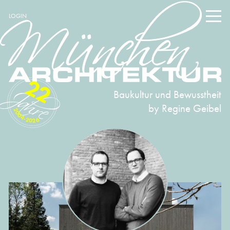
LOGIN
22
Baukultur und Bewusstheit
by Regine Geibel
2004-2026