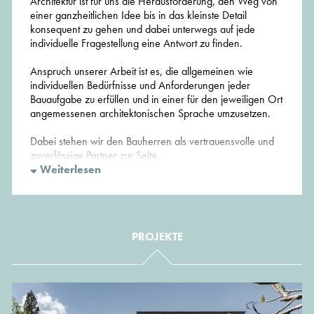
Architektur ist für uns die Herausforderung, den Weg von
einer ganzheitlichen Idee bis in das kleinste Detail
konsequent zu gehen und dabei unterwegs auf jede
individuelle Fragestellung eine Antwort zu finden.
Anspruch unserer Arbeit ist es, die allgemeinen wie
individuellen Bedürfnisse und Anforderungen jeder
Bauaufgabe zu erfüllen und in einer für den jeweiligen Ort
angemessenen architektonischen Sprache umzusetzen.
Dabei stehen wir den Bauherren als vertrauensvolle und
zuverlässige Partner zur Seite.
Nach dem Aufgreifen, Sammeln und Ordnen der Ideen,
Weiterlesen
Vorstellungen und Anforderungen richtet sich unser Fokus
auf die qualifizierte und umfassende Planung, von der
Konzeption bis zum Detail. Die Sicherstellung der
handwerklichen Umsetzung sowie die kosten- und
PROJEKTE
termingerechte Abwicklung des Projektes haben dabei
den gleichen Stellenwert wie die nachhaltige Qualität der
Architektur.