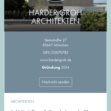
HARDER GROH
ARCHITEKTEN
Steinstraße 27
81667 München
089/20070785
www.hardergroh.de
Gründung
2014
Nachricht senden
ARCHITEKTEN